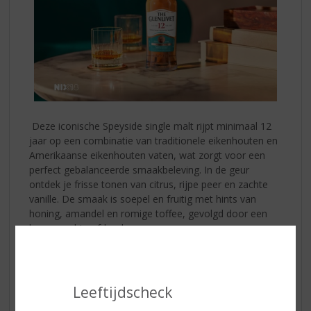
Deze iconische Speyside single malt rijpt minimaal 12
jaar op een combinatie van traditionele eikenhouten en
Amerikaanse eikenhouten vaten, wat zorgt voor een
perfect gebalanceerde smaakbeleving. In de geur
ontdek je frisse tonen van citrus, rijpe peer en zachte
vanille. De smaak is soepel en fruitig met hints van
honing, amandel en romige toffee, gevolgd door een
lange, zachte afdronk.
The Glenlivet 12 Years
is een whisky die moeiteloos
past bij gezellige avonden, bijzondere momenten of
juist als stijlvol cadeau. Serveer puur, met een druppel
Leeftijdscheck
water of in een verfijnde whiskycocktail en ontdek