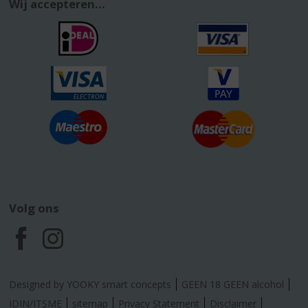
Wij accepteren...
Volg ons
F
I
a
n
Designed by YOOKY smart concepts
GEEN 18 GEEN alcohol
IDIN/ITSME
sitemap
Privacy Statement
Disclaimer