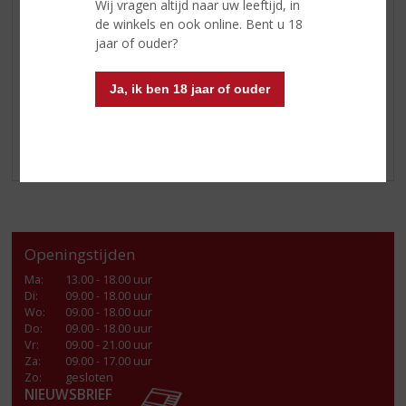
Wij vragen altijd naar uw leeftijd, in
waarom deze single malt wereldwijd zo geliefd is.
de winkels en ook online. Bent u 18
jaar of ouder?
Geniet!
Ja, ik ben 18 jaar of ouder
Openingstijden
Ma
:
13.00 - 18.00 uur
Di
:
09.00 - 18.00 uur
Wo
:
09.00 - 18.00 uur
Do
:
09.00 - 18.00 uur
Vr
:
09.00 - 21.00 uur
Za
:
09.00 - 17.00 uur
Zo:
gesloten
NIEUWSBRIEF