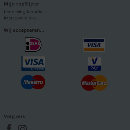
Mijn topSlijter
Herroepingsformulier
Interessante links
Wij accepteren...
Volg ons
F
I