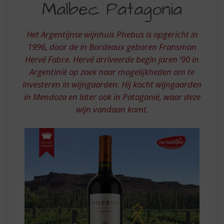
S
Malbec Patagonia
MALBEC
p
PATAGONIA
r
i
Het Argentijnse wijnhuis Phebus is opgericht in
n
1996, door de in Bordeaux geboren Fransman
g
Hervé Fabre. Hervé arriveerde begin jaren ‘90 in
n
Argentinië op zoek naar mogelijkheden om te
a
investeren in wijngaarden. Hij kocht wijngaarden
a
r
in Mendoza en later ook in Patagonië, waar deze
d
wijn vandaan komt.
e
n
a
v
i
g
a
t
i
e