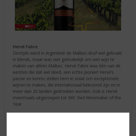
Hervé Fabre
Destijds werd in Argentinië de Malbec-druif wel gebruikt
in blends, maar was niet gebruikelijk om een wijn te
maken van alléén Malbec. Hervé Fabre was één van de
eersten die dat wel deed, een echte pionier! Hervé’s
passie en kennis stellen hem in staat om exceptionele
wijnen te maken, die internationaal bekroond zijn en in
meer dan 20 landen gedronken worden. Ook is Hervé
meermaals uitgeroepen tot IWC Red Winemaker of the
Year.
Patagonië
Mendoza is het grootste wijngebied van Argentinië,
80% van de Argentijnse wijn komt hiervandaan.
Patagonië ligt een stuk zuidelijker en het is daar ook