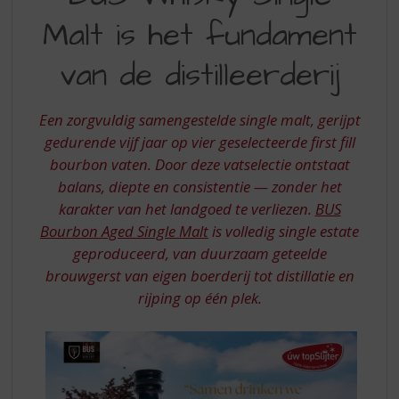
WHISKY
S
p
Malt is het fundament
SINGLE
r
MALT
i
van de distilleerderij
n
IS
g
HET
n
Een zorgvuldig samengestelde single malt, gerijpt
a
FUNDAMENT
gedurende vijf jaar op vier geselecteerde first fill
a
bourbon vaten. Door deze vatselectie ontstaat
VAN
r
balans, diepte en consistentie — zonder het
d
DE
karakter van het landgoed te verliezen.
BUS
e
DISTILLEERDERIJ
n
Bourbon Aged Single Malt
is volledig single estate
a
geproduceerd, van duurzaam geteelde
v
brouwgerst van eigen boerderij tot distillatie en
i
rijping op één plek.
g
a
t
i
e