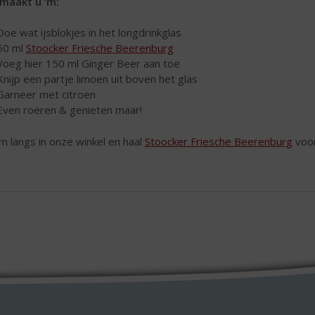
maakt u ‘m:
Doe wat ijsblokjes in het longdrinkglas
50 ml
Stoocker Friesche Beerenburg
Voeg hier 150 ml Ginger Beer aan toe
Knijp een partje limoen uit boven het glas
Garneer met citroen
Even roeren & genieten maar!
 langs in onze winkel en haal
Stoocker Friesche Beerenburg
voor