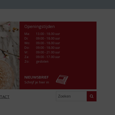
Openingstijden
Ma
:
13.00 - 18.00 uur
Di
:
09.00 - 18.00 uur
Wo
:
09.00 - 18.00 uur
Do
:
09.00 - 18.00 uur
Vr
:
09.00 - 21.00 uur
Za
:
09.00 - 17.00 uur
Zo:
gesloten
NIEUWSBRIEF
Schrijf je hier in
Zoeken
TACT