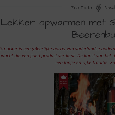
Fine Taste
Good 
EKKER
Lekker opwarmen met S
PWARMEN
Beerenbu
ET
TOOCKER
Stoocker is een (h)eerlijke borrel van vaderlandse bode
RIESCHE
ndacht die een goed product verdient. De kunst van het di
EERENBURG
een lange en rijke traditie. En