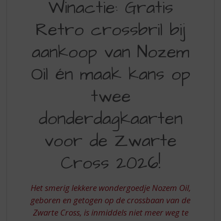
Winactie: Gratis
S
GRATIS
p
r
Retro crossbril bij
RETRO
i
CROSSBRIL
n
aankoop van Nozem
g
OF
n
Oil én maak kans op
MAAK
a
a
KANS
twee
r
OP
d
donderdagkaarten
e
ZWARTE
n
CROSS
voor de Zwarte
a
v
KAARTEN
Cross 2026!
i
2026
g
BIJ
a
Het smerig lekkere wondergoedje Nozem Oil,
t
AANKOOP
i
geboren en getogen op de crossbaan van de
VAN
e
Zwarte Cross, is inmiddels niet meer weg te