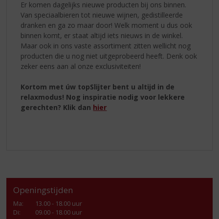
Er komen dagelijks nieuwe producten bij ons binnen.
Van speciaalbieren tot nieuwe wijnen, gedistilleerde
dranken en ga zo maar door! Welk moment u dus ook
binnen komt, er staat altijd iets nieuws in de winkel.
Maar ook in ons vaste assortiment zitten wellicht nog
producten die u nog niet uitgeprobeerd heeft. Denk ook
zeker eens aan al onze exclusiviteiten!
Kortom met úw topSlijter bent u altijd in de
relaxmodus! Nog inspiratie nodig voor lekkere
gerechten? Klik dan
hier
Openingstijden
Ma
:
13.00 - 18.00 uur
Di
:
09.00 - 18.00 uur