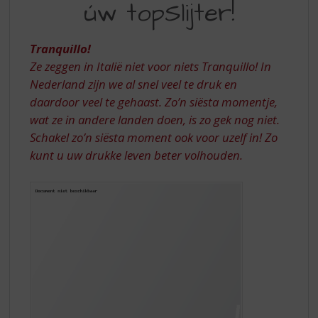
S
úw topSlijter!
BIJ
p
UW
r
i
Tranquillo!
TOPSLIJTER
n
Ze zeggen in Italië niet voor niets Tranquillo! In
g
Nederland zijn we al snel veel te druk en
n
daardoor veel te gehaast.
Zo’n siësta momentje,
a
wat ze in andere landen doen, is zo gek nog niet.
a
r
Schakel zo’n siësta moment ook voor uzelf in! Zo
d
kunt u uw drukke leven beter volhouden.
e
n
a
v
i
g
a
t
i
e