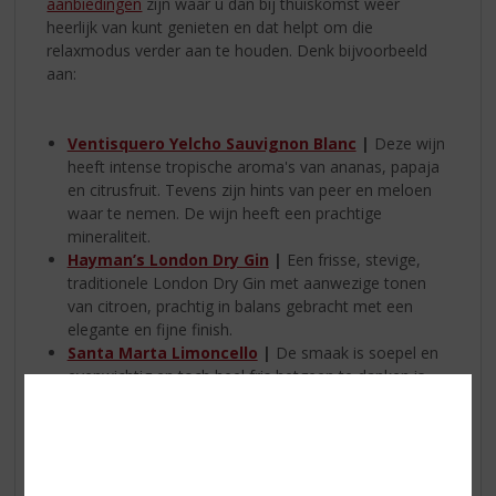
aanbiedingen
zijn waar u dan bij thuiskomst weer
heerlijk van kunt genieten en dat helpt om die
relaxmodus verder aan te houden. Denk bijvoorbeeld
aan:
Ventisquero Yelcho Sauvignon Blanc
|
Deze wijn
heeft intense tropische aroma's van ananas, papaja
en citrusfruit. Tevens zijn hints van peer en meloen
waar te nemen. De wijn heeft een prachtige
mineraliteit.
Hayman’s London Dry Gin
|
Een frisse, stevige,
traditionele London Dry Gin met aanwezige tonen
van citroen, prachtig in balans gebracht met een
elegante en fijne finish.
Santa Marta Limoncello
|
De smaak is soepel en
evenwichtig en toch heel fris hetgeen te danken is
aan de natuurlijke zuurgraad van de citroenen.
Café Marakesh Koffielikeur
|
Lekker bij de koffie!
Vol en zacht, mooie koffiegeur met een zoetje op de
achtergrond.
Glengarry Highland Single Malt Scotch Whisky