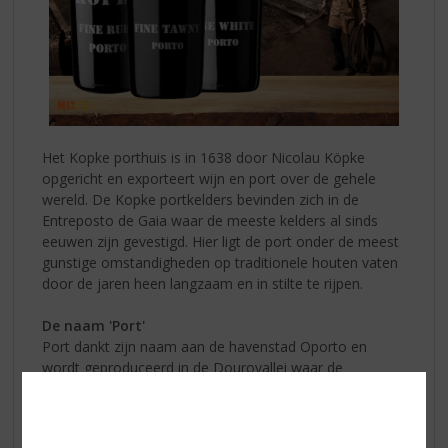
Het Kopke porthuis is in 1638 door Nicolau Köpke
opgericht en exporteert wijn en port over de gehele
wereld. De Kopke portkelders bevinden zich in de
Entreposto de Gaia waar de meeste kelders al sinds
eeuwen zijn gevestigd. Hier ligt de port onder de meest
gunstige omstandigheden op traditionele houten vaten
door de jaren heen langzaam en in stilte te rijpen.
De naam 'Port'
Port dankt zijn naam aan de havenstad Oporto en
wordt geproduceerd in de Dourovallei waar de
spectaculairste wijnlandschappen ter wereld liggen met
honderden terraswijngaarden op zeer steile hellingen. ’s
Zomers is het er uitzonderlijk heet, ’s winters ijskoud.