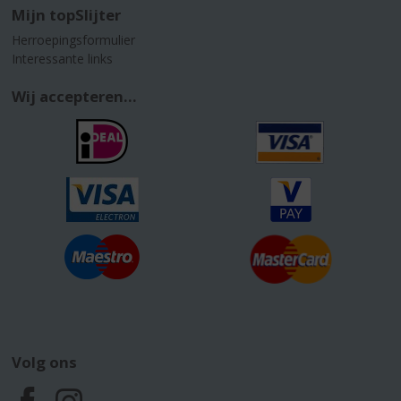
Mijn topSlijter
Herroepingsformulier
Interessante links
Wij accepteren...
Volg ons
F
I