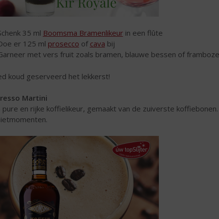
Schenk 35 ml
Boomsma Bramenlikeur
in een flûte
Doe er 125 ml
prosecco
of
cava
bij
Garneer met vers fruit zoals bramen, blauwe bessen of framboz
d koud geserveerd het lekkerst!
resso Martini
 pure en rijke koffielikeur, gemaakt van de zuiverste koffiebon
ietmomenten.