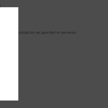
j
heerlijke cocktail om als aperitief te serveren.