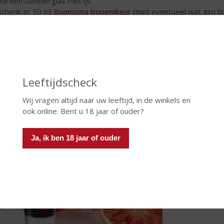
Vul een tumblerglas met ijs
Schenk er 50 ml
Boomsma limoenlikeur
(met eventueel wat gin) bi
Top daarna af met tonic
Garneer met limoen en munt, zoveel als u lekker vindt
ricano twist
 klassieker in een nieuw bitterzoet jasje: de Americano Twist! Een 
Leeftijdscheck
Wij vragen altijd naar uw leeftijd, in de winkels en
ook online. Bent u 18 jaar of ouder?
Ja, ik ben 18 jaar of ouder