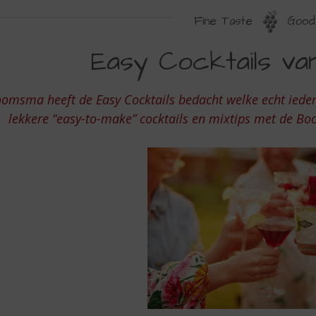
Fine Taste
Good 
ASY
Easy Cocktails v
OCKTAILS
AN
omsma heeft de Easy Cocktails bedacht welke echt iede
OOMSMA
lekkere “easy-to-make” cocktails en mixtips met de Bo