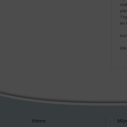
sta
pla
Teg
en 
Kom
Kli
Home
Mijn