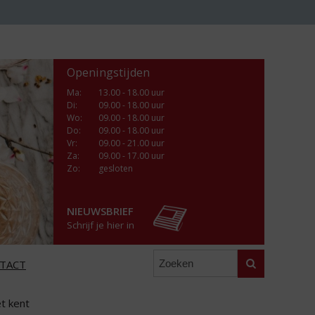
Openingstijden
Ma
:
13.00 - 18.00 uur
Di
:
09.00 - 18.00 uur
Wo
:
09.00 - 18.00 uur
Do
:
09.00 - 18.00 uur
Vr
:
09.00 - 21.00 uur
Za
:
09.00 - 17.00 uur
Zo:
gesloten
NIEUWSBRIEF
Schrijf je hier in
Zoeken
TACT
t kent