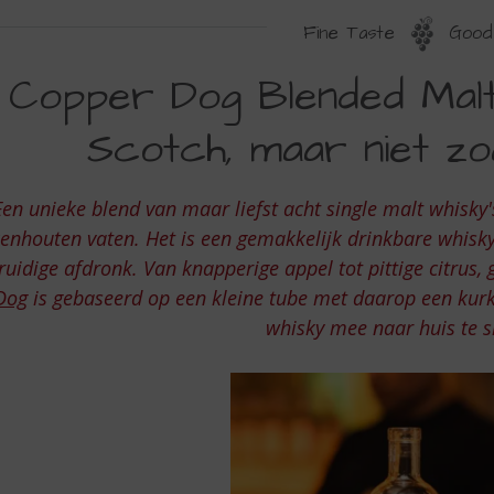
Fine Taste
Good 
OPPER
Copper Dog Blended Malt
OG
Scotch, maar niet zoa
LENDED
ALT
Een unieke blend van maar liefst acht single malt whisk
COTCH
kenhouten vaten. Het is een gemakkelijk drinkbare whisky,
HISKY
ruidige afdronk. Van knapperige appel tot pittige citrus,
COTCH
Dog
is gebaseerd op een kleine tube met daarop een kur
AAR
whisky mee naar huis te 
IET
OALS
ET