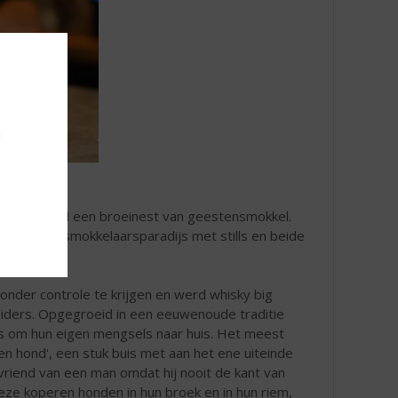
u
hotland werd een broeinest van geestensmokkel.
n was een smokkelaarsparadijs met stills en beide
 onder controle te krijgen en werd whisky big
eiders. Opgegroeid in een eeuwenoude traditie
jes om hun eigen mengsels naar huis. Het meest
n hond', een stuk buis met aan het ene uiteinde
vriend van een man omdat hij nooit de kant van
deze koperen honden in hun broek en in hun riem,