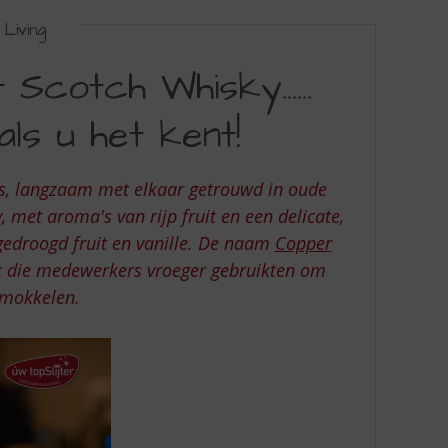
Living
 Scotch Whisky...…
ls u het kent!
y's, langzaam met elkaar getrouwd in oude
 met aroma's van rijp fruit en een delicate,
 gedroogd fruit en vanille. De naam
Copper
k die medewerkers vroeger gebruikten om
smokkelen.