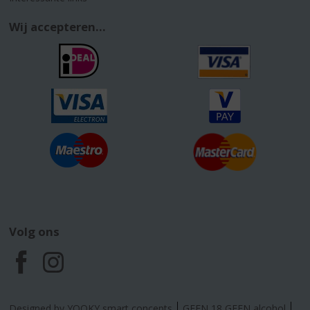
Wij accepteren...
Volg ons
F
I
a
n
Designed by YOOKY smart concepts
GEEN 18 GEEN alcohol