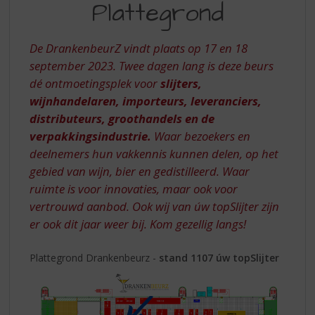
S
Plattegrond
p
r
i
De DrankenbeurZ vindt plaats op 17 en 18
n
september 2023. Twee dagen lang is deze beurs
g
dé ontmoetingsplek voor
slijters,
n
wijnhandelaren, importeurs, leveranciers,
a
distributeurs, groothandels en de
a
r
verpakkingsindustrie.
Waar bezoekers en
d
deelnemers hun vakkennis kunnen delen, op het
e
gebied van wijn, bier en gedistilleerd. Waar
n
ruimte is voor innovaties, maar ook voor
a
vertrouwd aanbod. Ook wij van úw topSlijter zijn
v
er ook dit jaar weer bij. Kom gezellig langs!
i
g
a
Plattegrond Drankenbeurz -
stand 1107 úw topSlijter
t
i
e