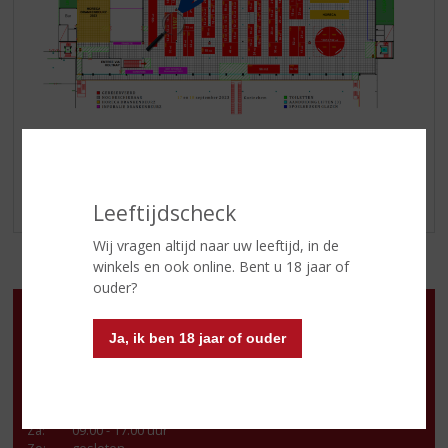
Tot ziens bij onze stand!
Leeftijdscheck
Wij vragen altijd naar uw leeftijd, in de
winkels en ook online. Bent u 18 jaar of
ouder?
Openingstijden
Ja, ik ben 18 jaar of ouder
Ma
:
13.00 - 18.00 uur
Di
:
09.00 - 18.00 uur
Wo
:
09.00 - 18.00 uur
Do
:
09.00 - 18.00 uur
Vr
:
09.00 - 21.00 uur
Za
:
09.00 - 17.00 uur