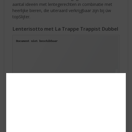
aantal ideeën met lentegerechten in combinatie met
heerlijke bieren, die uiteraard verkrijgbaar zijn bij úw
topSlijter.
Lenterisotto met La Trappe Trappist Dubbel
Ingrediënten:
• 3 el olijfolie
• 1 ui
• 2 tenen knoflook