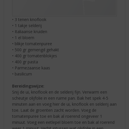
• 3 tenen knoflook
• 1 takje selderij
• Italiaanse kruiden
• 1 el bloem
• blikje tomatenpuree
• 500 gr gemengd gehakt
• 400 gr tomatenblokjes
• 400 gr pasta
• Parmezaanse kaas
• basilicum
Bereidingswijze:
Snij de ui, knoflook en de selderij fijn. Verwarm een
scheutje olijfolie in een ruime pan. Bak het spek 4-5
minuten aan en voeg hier de ui, knoflook en selderij aan
toe. Laat de groenten zacht worden. Voeg de
tomatenpuree toe en bak al roerend ongeveer 1
minuut. Voeg een eetlepel bloem toe en bak al roerend
weer 1 minuut. Verhit intussen wat olijfolie in een