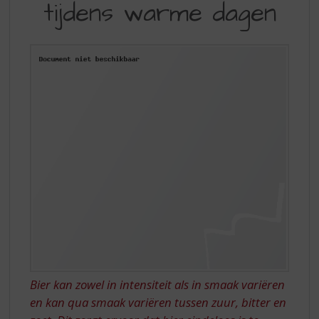
S
tijdens warme dagen
SPIJS:
p
HEERLIJK
r
i
TIJDENS
n
DEZE
g
n
LENTEDAGEN
a
a
r
d
e
n
a
v
i
g
a
t
Bier kan zowel in intensiteit als in smaak variëren
i
en kan qua smaak variëren tussen zuur, bitter en
e