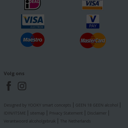
Volg ons
F
I
a
n
Designed by YOOKY smart concepts
GEEN 18 GEEN alcohol
c
s
IDIN/ITSME
sitemap
Privacy Statement
Disclaimer
Verantwoord alcoholgebruik
The Netherlands