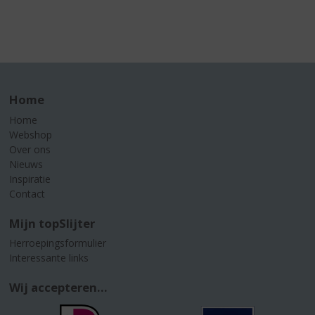
Home
Home
Webshop
Over ons
Nieuws
Inspiratie
Contact
Mijn topSlijter
Herroepingsformulier
Interessante links
Wij accepteren...