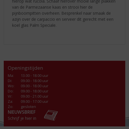
hierop wat rucola. Schaaf hierover mooie lange plakken
van de Parmezaanse kaas en strooi hier de
pijnboompitten overheen. Besprenkel naar smaak de
azijn over de carpaccio en serveer dit gerecht met een
koel glas Palm Speciale.
Openingstijden
Ma
:
13.00 - 18.00 uur
Di
:
09.00 - 18.00 uur
Wo
:
09.00 - 18.00 uur
Do
:
09.00 - 18.00 uur
Vr
:
09.00 - 21.00 uur
Za
:
09.00 - 17.00 uur
Zo:
gesloten
NIEUWSBRIEF
Schrijf je hier in