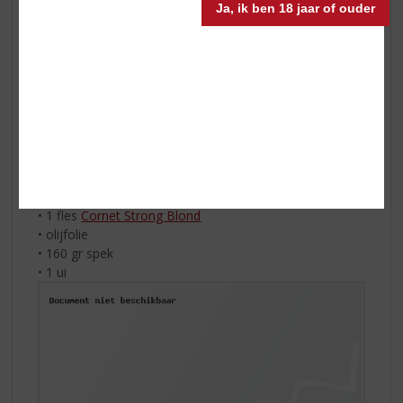
Ja, ik ben 18 jaar of ouder
doperwten erdoor. Na ongeveer 20 minuten is alle
bouillon opgenomen en de rijst gaar. Voeg naar smaak
zout en peper toe. Haal de pan van het vuur en roer de
boter er goed door. Serveer de risotto direct met
Parmezaanse kaas.
Vanzelfsprekend is een heerlijk koel glas La Trappe
Trappist Dubbel hierbij extra lekker.
Lentepasta met Cornet Strong Blond
Ingrediënten:
• 1 fles
Cornet Strong Blond
• olijfolie
• 160 gr spek
•
1 ui