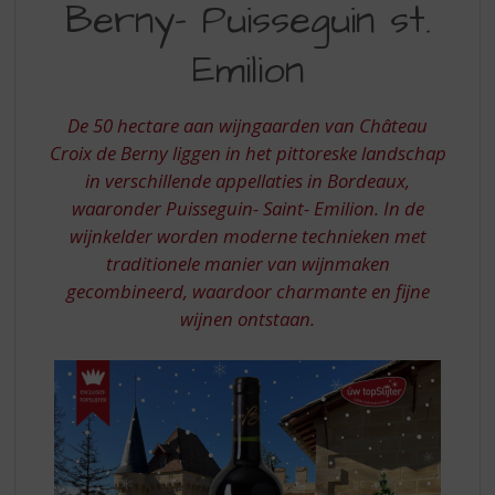
S
Berny- Puisseguin st.
DE
p
BERNY-
r
Emilion
i
PUISSEGUIN
n
ST.
g
De 50 hectare aan wijngaarden van Château
n
EMILION
Croix de Berny liggen in het pittoreske landschap
a
in verschillende appellaties in Bordeaux,
a
waaronder Puisseguin- Saint- Emilion. In de
r
wijnkelder worden moderne technieken met
d
e
traditionele manier van wijnmaken
n
gecombineerd, waardoor charmante en fijne
a
wijnen ontstaan.
v
i
g
a
t
i
e