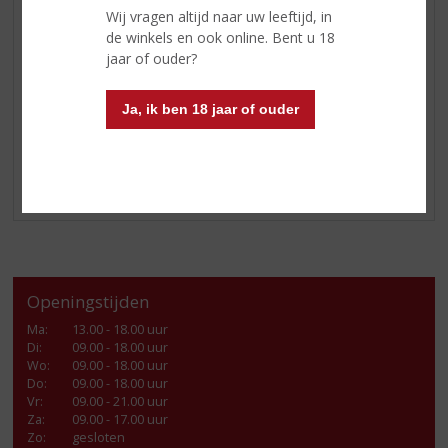
etiket.
Wij vragen altijd naar uw leeftijd, in
de winkels en ook online. Bent u 18
In de smaak veel rood fruit (aardbei, kers), wat rijpe
jaar of ouder?
pruimen en zachte houttonen. Mooi rond van smaak.
Serveer deze
wijn
bijvoorbeeld bij confit de canard,
Ja, ik ben 18 jaar of ouder
lamsbout of andere gebraden vleesgerechten. Heerlijk!
Exclusief bij úw topSlijter verkrijgbaar!
Openingstijden
Ma
:
13.00 - 18.00 uur
Di
:
09.00 - 18.00 uur
Wo
:
09.00 - 18.00 uur
Do
:
09.00 - 18.00 uur
Vr
:
09.00 - 21.00 uur
Za
:
09.00 - 17.00 uur
Zo:
gesloten