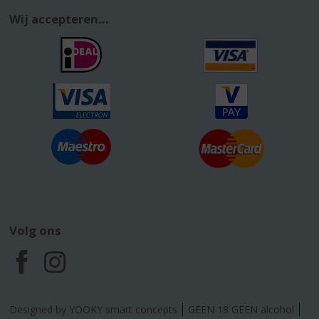
Wij accepteren...
Volg ons
F
I
a
n
Designed by YOOKY smart concepts
GEEN 18 GEEN alcohol