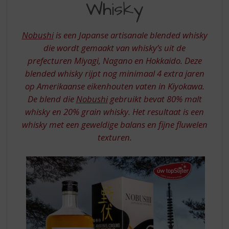
S
Whisky
WHISKY
p
r
i
Nobushi
is een Japanse artisanale blended whisky
n
die wordt gemaakt van whisky’s uit de
g
prefecturen Miyagi, Nagano en Hokkaido. Deze
n
blended whisky rijpt nog minimaal 4 extra jaren
a
op Amerikaanse eikenhouten vaten in Kiyokawa.
a
r
De blend die
Nobushi
gebruikt bevat 80% malt
d
whisky en 20% grain whisky. Het resultaat is een
e
whisky met een geweldige balans en fijne fluwelen
n
texturen.
a
v
i
g
a
t
i
e