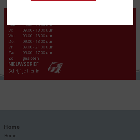
Openingstijden
Ma
:
13.00 - 18.00 uur
Di
:
09.00 - 18.00 uur
Wo
:
09.00 - 18.00 uur
Do
:
09.00 - 18.00 uur
Vr
:
09.00 - 21.00 uur
Za
:
09.00 - 17.00 uur
Zo:
gesloten
NIEUWSBRIEF
Schrijf je hier in
Home
Home