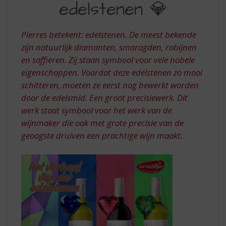
S
edelstenen 💎
PIERRES
p
DE
r
i
Pierres betekent: edelstenen. De meest bekende
4
n
zijn natuurlijk diamanten, smaragden, robijnen
EDELSTENEN
g
en saffieren. Zij staan symbool voor vele nobele
n
eigenschappen. Voordat deze edelstenen zo mooi
a
schitteren, moeten ze eerst nog bewerkt worden
a
r
door de edelsmid. Een groot precisiewerk. Dit
d
werk staat symbool voor het werk van de
e
wijnmaker die ook met grote precisie van de
n
geoogste druiven een prachtige wijn maakt.
a
v
i
g
a
t
i
e