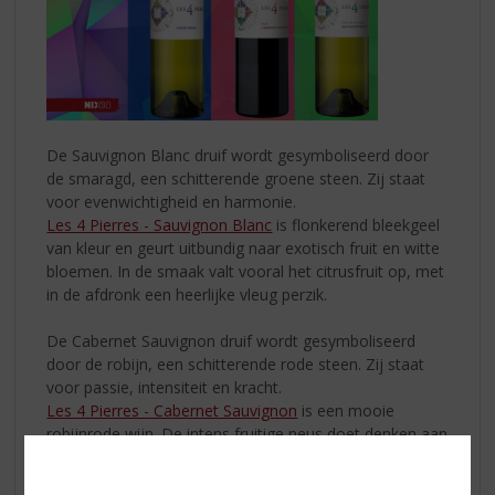
De Sauvignon Blanc druif wordt gesymboliseerd door
de smaragd, een schitterende groene steen. Zij staat
voor evenwichtigheid en harmonie.
Les 4 Pierres - Sauvignon Blanc
is flonkerend bleekgeel
van kleur en geurt uitbundig naar exotisch fruit en witte
bloemen. In de smaak valt vooral het citrusfruit op, met
in de afdronk een heerlijke vleug perzik.
De Cabernet Sauvignon druif wordt gesymboliseerd
door de robijn, een schitterende rode steen. Zij staat
voor passie, intensiteit en kracht.
Les 4 Pierres - Cabernet Sauvignon
is een mooie
robijnrode wijn. De intens fruitige neus doet denken aan
de rijke geur van frambozen en bramen, met een
subtiel vleugje kruiden en gerookte thee.