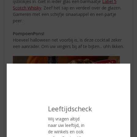
ijsblokjes in. Giet in ieder glas een barmaatje
Label 5
Scotch Whisky
. Zeef het sap en verdeel over de glazen.
Garneren met een schijfje sinaasappel en een partje
peer.
PompoenPons!
Hoeveel halloween net voorbij is, is deze cocktail zeker
een aanrader. Om uw vingers bij af te bijten... uhh likken.
Leeftijdscheck
Wij vragen altijd
naar uw leeftijd, in
de winkels en ook