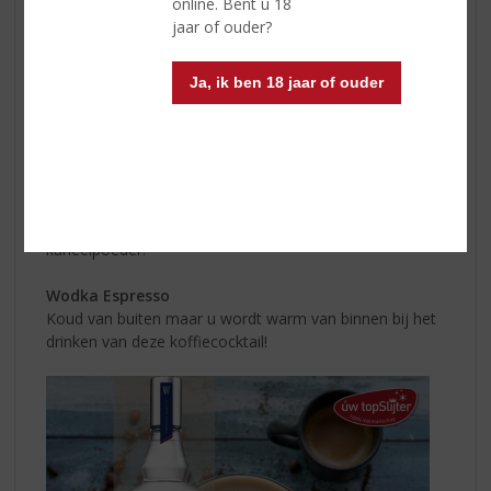
online. Bent u 18
jaar of ouder?
Dit heeft u nodig:
Ja, ik ben 18 jaar of ouder
50 ml Malibu origineel
25 ml pompoenpuree of siroop
25 ml citroensap
Schud de ingrediënten door elkaar en schenk in een
glas. Doe er een toefje slagroom op en wat
kaneelpoeder.
Wodka Espresso
Koud van buiten maar u wordt warm van binnen bij het
drinken van deze koffiecocktail!