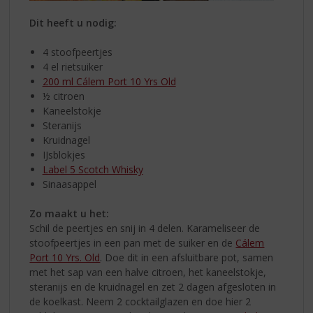
Dit heeft u nodig:
4 stoofpeertjes
4 el rietsuiker
200 ml Cálem Port 10 Yrs Old
½ citroen
Kaneelstokje
Steranijs
Kruidnagel
IJsblokjes
Label 5 Scotch Whisky
Sinaasappel
Zo maakt u het:
Schil de peertjes en snij in 4 delen. Karameliseer de
stoofpeertjes in een pan met de suiker en de
Cálem
Port 10 Yrs. Old
. Doe dit in een afsluitbare pot, samen
met het sap van een halve citroen, het kaneelstokje,
steranijs en de kruidnagel en zet 2 dagen afgesloten in
de koelkast. Neem 2 cocktailglazen en doe hier 2