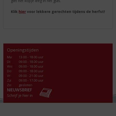
giet het kopje leeg in het glas.
Klik
hier
voor lekkere gerechten tijdens de herfst!
Openingstijden
Ma
:
13.00 - 18.00 uur
Di
:
09.00 - 18.00 uur
Wo
:
09.00 - 18.00 uur
Do
:
09.00 - 18.00 uur
Vr
:
09.00 - 21.00 uur
Za
:
09.00 - 17.00 uur
Zo:
gesloten
NIEUWSBRIEF
Schrijf je hier in