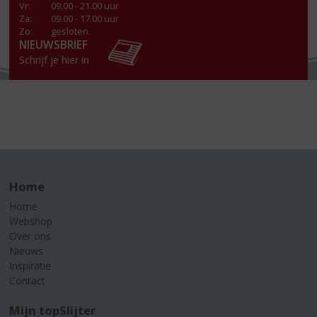
Vr
:
09.00 - 21.00 uur
Za
:
09.00 - 17.00 uur
Zo:
gesloten
NIEUWSBRIEF
Schrijf je hier in
Home
Home
Webshop
Over ons
Nieuws
Inspiratie
Contact
Mijn topSlijter