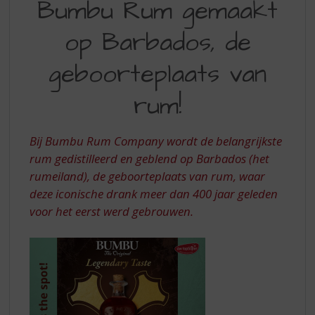
Bumbu Rum gemaakt
S
RUM
p
r
op Barbados, de
GEMAAKT
i
OP
n
geboorteplaats van
g
BARBADOS,
n
rum!
DE
a
a
GEBOORTEPLAATS
r
Bij Bumbu Rum Company wordt de belangrijkste
VAN
d
rum gedistilleerd en geblend op Barbados (het
e
RUM
rumeiland), de geboorteplaats van rum, waar
n
deze iconische drank meer dan 400 jaar geleden
a
v
voor het eerst werd gebrouwen.
i
g
a
t
i
e