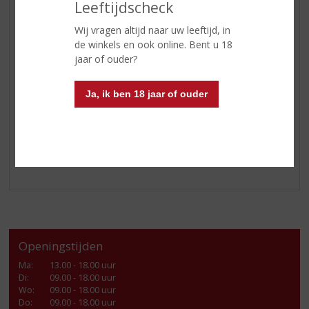
Leeftijdscheck
jaar geleden voort door de kunst van donkere rum te
perfectioneren en zo deze historische Caribische erfenis
Wij vragen altijd naar uw leeftijd, in
voort te zetten. Het resultaat is (o.a.) deze bekroonde
de winkels en ook online. Bent u 18
premium rum, uitzonderlijk gebalanceerd en zacht,
jaar of ouder?
zonder in te boeten aan de rijkdom en complexiteit die
de distilleerderijen op Barbados en Panama beroemd
Ja, ik ben 18 jaar of ouder
maken om de productie van de beste rums ter wereld.
Als je op reis bent om de beste rum te ontdekken,
onthoud dan: “X Marks the Spot”.
Openingstijden
Ma
:
13.00 - 18.00 uur
Di
:
09.00 - 18.00 uur
Wo
:
09.00 - 18.00 uur
Do
:
09.00 - 18.00 uur