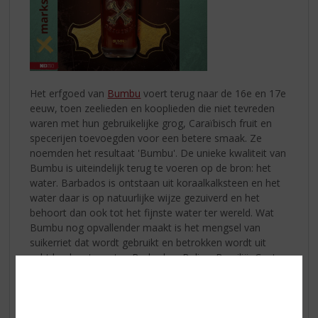
Het erfgoed van
Bumbu
voert terug naar de 16e en 17e
eeuw, toen zeelieden en kooplieden die niet tevreden
waren met hun gebruikelijke grog, Caraïbisch fruit en
specerijen toevoegden voor een betere smaak. Ze
noemden het resultaat 'Bumbu'. De unieke kwaliteit van
Bumbu is uiteindelijk terug te voeren op de bron: het
water. Barbados is ontstaan uit koraalkalksteen en het
water daar is op natuurlijke wijze gezuiverd en het
behoort dan ook tot het fijnste water ter wereld. Wat
Bumbu nog opvallender maakt is het mengsel van
suikerriet dat wordt gebruikt en betrokken wordt uit
acht landen, te weten Barbados, Belize, Brazilië, Costa
Rica, Dominicaanse Republiek, El Salvador, Guyana en
Honduras.
Vandaag de dag zetten ze de traditie van meer dan 400