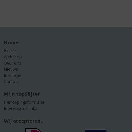
Home
Home
Webshop
Over ons
Nieuws
Inspiratie
Contact
Mijn topSlijter
Herroepingsformulier
Interessante links
Wij accepteren...