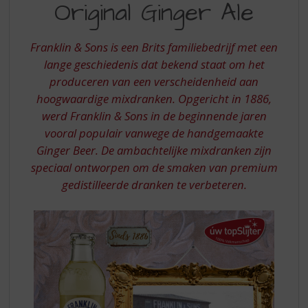
S
Original Ginger Ale
SONS
p
ORIGINAL
r
i
Franklin & Sons is een Brits familiebedrijf met een
GINGER
n
lange geschiedenis dat bekend staat om het
ALE
g
produceren van een verscheidenheid aan
n
hoogwaardige mixdranken. Opgericht in 1886,
a
werd Franklin & Sons in de beginnende jaren
a
r
vooral populair vanwege de handgemaakte
d
Ginger Beer. De ambachtelijke mixdranken zijn
e
speciaal ontworpen om de smaken van premium
n
gedistilleerde dranken te verbeteren.
a
v
i
g
a
t
i
e