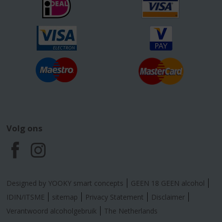
Volg ons
F
I
a
n
Designed by YOOKY smart concepts
GEEN 18 GEEN alcohol
c
s
IDIN/ITSME
sitemap
Privacy Statement
Disclaimer
Verantwoord alcoholgebruik
The Netherlands