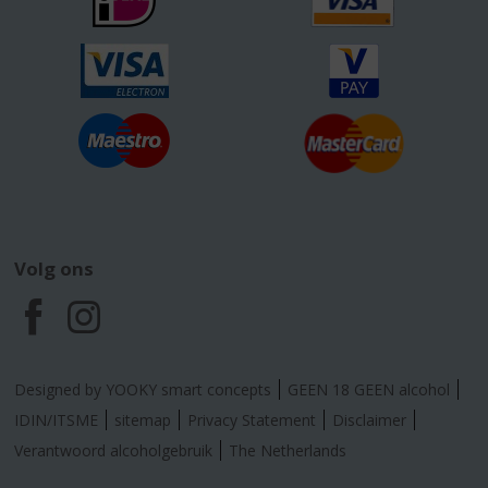
Volg ons
F
I
a
n
Designed by YOOKY smart concepts
GEEN 18 GEEN alcohol
c
s
IDIN/ITSME
sitemap
Privacy Statement
Disclaimer
Verantwoord alcoholgebruik
The Netherlands
e
t