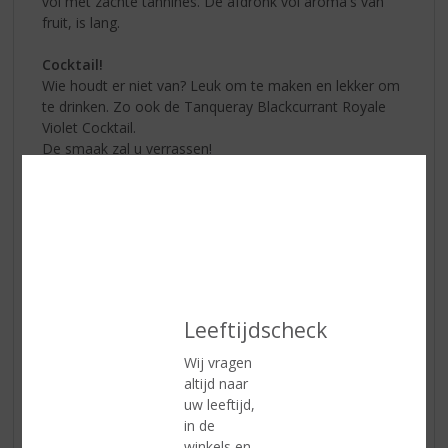
vol met zachte tannines. De afdronk vol aroma's van
fruit, is lang.
Cocktail!
Wie houdt er niet van? Leuk om te maken en lekker om
te drinken. Zo ook de Tanqueray Blackcurrant Royale
Violet Cocktail.
De smaak zal u verrassen!
Leeftijdscheck
Wij vragen
altijd naar
uw leeftijd,
in de
winkels en