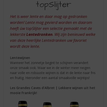
S
topSlijter
ÚW
p
TOPSLIJTER
r
i
Het is weer lente en daar mag op gedronken
n
worden! Lente mag gevierd worden en daarom
g
heeft úw topSlijter een selectie gemaakt met de
n
lekkerste
Lentedranken
. Wij zijn benieuwd welke
a
van deze heerlijke Lentedranken uw favoriet
a
r
wordt deze lente.
d
e
Lentewijnen
n
Wanneer het zonnetje begint te schijnen verandert
a
onze smaak ook. Waar we in de winter meer neigen
v
naar volle en robuuste wijnen is dat in de lente naar fris
i
en fruitig. Hieronder een aantal smaakvolle wijntips!
g
a
Les Grandes Caves d'Albret | Lekkere wijnen uit het
t
mooie Frankrijk!
i
e