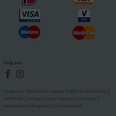
Volg ons
F
I
a
n
Designed by YOOKY smart concepts
GEEN 18 GEEN alcohol
c
s
IDIN/ITSME
sitemap
Privacy Statement
Disclaimer
Verantwoord alcoholgebruik
The Netherlands
e
t