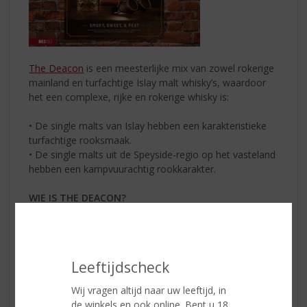
The Deacon
is een meesterlijke mix van zowel rokerige
mainland en turfachtige Islay malt whisky’s, waardoor
het een complexe, rijke en rokerige whisky is:
• De single malts van Islay hebben een karakteristieke
turfachtige rooksmaak.
• De single malts uit de Speyside-regio op het vasteland
hebben een kampvuurachtig rookkarakter.
WIE IS THE DEACON?
In het Schots is een “Deacon” een bedreven en vaardige
meester vakman. De deskundige distilleerders achter
deze Scotch passen de naam perfect. The Deacon zijn
is de beste zijn in wat je ook doet!
Leeftijdscheck
PROEFNOTITIES
Wij vragen altijd naar uw leeftijd, in
Geur: verkoolde sinaasappel, zoete mout koekjes en
de winkels en ook online. Bent u 18