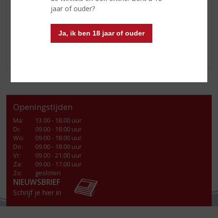
houtrook
jaar of ouder?
Smaak: sappige sinaasappel, delicate kruiden en pittige
turf
Ja, ik ben 18 jaar of ouder
Afdronk: zowel zoet als rokerig, lang en zacht
Openingstijden
Ma
:
13.00 - 18.00 uur
Di
:
09.00 - 18.00 uur
Wo
:
09.00 - 18.00 uur
Do
:
09.00 - 18.00 uur
Vr
:
09.00 - 21.00 uur
Za
:
09.00 - 17.00 uur
Zo:
gesloten
NIEUWSBRIEF
Schrijf je hier in