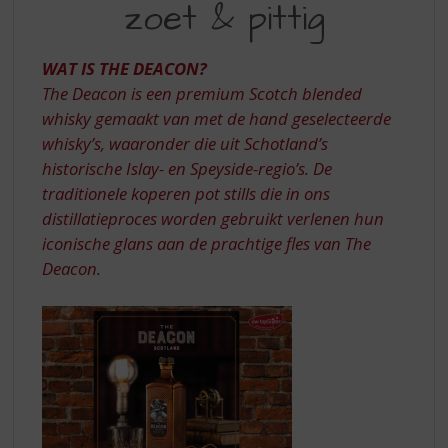
S
zoet & pittig
–
p
ROKERIG,
r
i
WAT IS THE DEACON?
ZOET
n
The Deacon is een premium Scotch blended
&
g
whisky gemaakt van met de hand geselecteerde
n
PITTIG
whisky’s, waaronder die uit Schotland’s
a
historische Islay- en Speyside-regio’s. De
a
r
traditionele koperen pot stills die in ons
d
distillatieproces worden gebruikt verlenen hun
e
iconische glans aan de prachtige fles van The
n
Deacon.
a
v
i
g
a
t
i
e