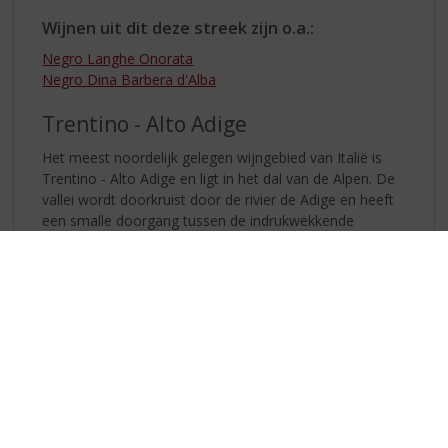
Wijnen uit dit deze streek zijn o.a.:
Negro Langhe Onorata
Negro Dina Barbera d'Alba
Trentino - Alto Adige
Het meest noordelijk gelegen wijngebied van Italië is
Trentino - Alto Adige en ligt in het dal van de Alpen. De
vallei wordt doorkruist door de rivier de Adige en heeft
een smalle doorgang tussen de indrukwekkende
rotsformaties met aan beide zijden steil oplopende
wijngaarden. Sommige wijngaarden liggen op een
hoogte van wel 1000 meter. Een veel geproduceerde
wijn in dit deel van Italië is Pinot Grigio, maar ook de
druivensoorten Merlot, Chardonnay en de minder
bekende Teroldego komt u hier vaak tegen. Het koele
klimaat van dit bergachtige gebied geeft frisse en
fruitige wijnen met een eigenzinnig karakter. Langs de
rivier de Sarca kunt u de ‘Strada del Vino e dei Sapori dal
Lago di Garda alle Dolomiti del Brenta’ wijnroute