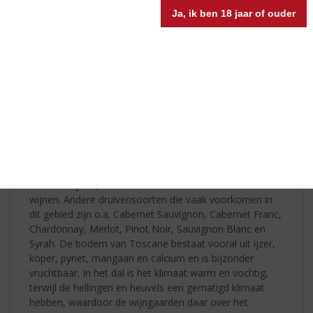
Ja, ik ben 18 jaar of ouder
Het Toscaanse platteland is net als een kunstwerk.
Eindeloze heuvellandschappen met zonnebloemen,
cipressen en wijngaarden, afgewisseld met de mooiste
dorpjes en een schitterende kustlijn. Toscane heeft het
allemaal. De druivensoort die het meest voorkomt in
Toscane is de Sangiovese, welke de basis vormt van de
meeste wijnen, waaronder de wereldberoemde Chianti
wijnen. Andere druivensoorten die vaak voorkomen in
dit gebied zijn o.a. Cabernet Sauvignon, Cabernet Franc,
Chardonnay, Merlot, Pinot Noir, Sauvignon Blanc en
Syrah. De bodem van Toscane bestaat vooral uit ijzer,
koper, pyriet, mangaan en calcium en is bijzonder
vruchtbaar. In het dal is het klimaat warm en vochtig,
terwijl de hellingen en heuvels een gematigd klimaat
hebben, waardoor de wijngaarden daar over het