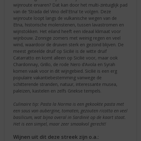
wijnroute ervaren? Dat kan door het multi-zintuiglijk pad
van de ‘Strada del Vino dell'Etna’ te volgen. Deze
wijnroute loopt langs de vulkanische wegen van de
Etna, historische molenstenen, tussen lavastromen en
wijnstokken. Het eiland heeft een ideaal klimaat voor
wijnbouw. Zonnige zomers met weinig regen en veel
wind, waardoor de druiven sterk en gezond blijven. De
meest geteelde druif op Sicilië is de witte druif
Catarratto en komt alleen op Sicilië voor, maar ook
Chardonnay, Grillo, de rode Nero d’Avola en Syrah
komen vaak voor in dit wijngebied. Sicilië is een erg
populaire vakantiebestemming vanwege de
schitterende stranden, natuur, interessante musea,
paleizen, kastelen en zelfs Griekse tempels.
Culinaire tip: Pasta la Norma is een gekookte pasta met
een saus van aubergine, tomaten, gezouten ricotta en veel
basilicum, wat bijna overal in Sardinië op de kaart staat.
Het is een simpel, maar zeer smaakvol gerecht!
Wijnen uit dit deze streek zijn o.a.: