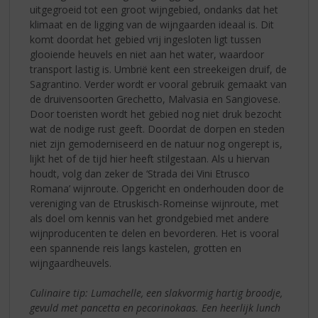
uitgegroeid tot een groot wijngebied, ondanks dat het
klimaat en de ligging van de wijngaarden ideaal is. Dit
komt doordat het gebied vrij ingesloten ligt tussen
glooiende heuvels en niet aan het water, waardoor
transport lastig is. Umbrië kent een streekeigen druif, de
Sagrantino. Verder wordt er vooral gebruik gemaakt van
de druivensoorten Grechetto, Malvasia en Sangiovese.
Door toeristen wordt het gebied nog niet druk bezocht
wat de nodige rust geeft. Doordat de dorpen en steden
niet zijn gemoderniseerd en de natuur nog ongerept is,
lijkt het of de tijd hier heeft stilgestaan. Als u hiervan
houdt, volg dan zeker de ‘Strada dei Vini Etrusco
Romana’ wijnroute. Opgericht en onderhouden door de
vereniging van de Etruskisch-Romeinse wijnroute, met
als doel om kennis van het grondgebied met andere
wijnproducenten te delen en bevorderen. Het is vooral
een spannende reis langs kastelen, grotten en
wijngaardheuvels.
Culinaire tip: Lumachelle, een slakvormig hartig broodje,
gevuld met pancetta en pecorinokaas. Een heerlijk lunch