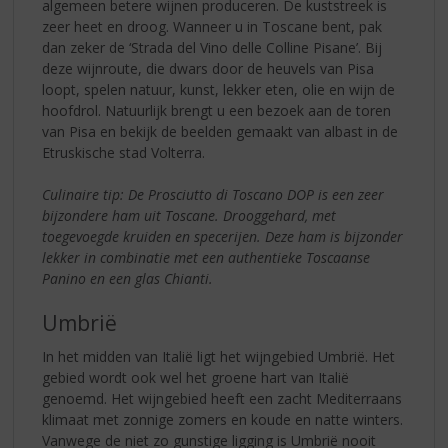
algemeen betere wijnen produceren. De kuststreek is
zeer heet en droog. Wanneer u in Toscane bent, pak
dan zeker de ‘Strada del Vino delle Colline Pisane’. Bij
deze wijnroute, die dwars door de heuvels van Pisa
loopt, spelen natuur, kunst, lekker eten, olie en wijn de
hoofdrol. Natuurlijk brengt u een bezoek aan de toren
van Pisa en bekijk de beelden gemaakt van albast in de
Etruskische stad Volterra.
Culinaire tip: De Prosciutto di Toscano DOP is een zeer
bijzondere ham uit Toscane. Drooggehard, met
toegevoegde kruiden en specerijen. Deze ham is bijzonder
lekker in combinatie met een authentieke Toscaanse
Panino en een glas Chianti.
Umbrië
In het midden van Italië ligt het wijngebied Umbrië. Het
gebied wordt ook wel het groene hart van Italië
genoemd. Het wijngebied heeft een zacht Mediterraans
klimaat met zonnige zomers en koude en natte winters.
Vanwege de niet zo gunstige ligging is Umbrië nooit