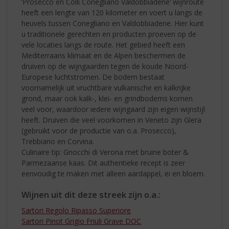
‘Prosecco en Colli Conegliano Valdobbiadene’ wijnroute
heeft een lengte van 120 kilometer en voert u langs de
heuvels tussen Conegliano en Valdobbiadene. Hier kunt
u traditionele gerechten en producten proeven op de
vele locaties langs de route. Het gebied heeft een
Mediterraans klimaat en de Alpen beschermen de
druiven op de wijngaarden tegen de koude Noord-
Europese luchtstromen. De bodem bestaat
voornamelijk uit vruchtbare vulkanische en kalkrijke
grond, maar ook kalk-, klei- en grindbodems komen
veel voor, waardoor iedere wijngaard zijn eigen wijnstijl
heeft. Druiven die veel voorkomen in Veneto zijn Glera
(gebruikt voor de productie van o.a. Prosecco),
Trebbiano en Corvina.
Culinaire tip: Gnocchi di Verona met bruine boter &
Parmezaanse kaas. Dit authentieke recept is zeer
eenvoudig te maken met alleen aardappel, ei en bloem.
Wijnen uit dit deze streek zijn o.a.:
Sartori Regolo Ripasso Superiore
Sartori Pinot Grigio Friuli Grave DOC