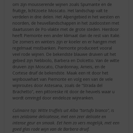
om zijn mousserende wijnen zoals Spumante en de
fruitige, lichtzoete Moscato. Het landschap valt te
verdelen in drie delen. Het Alpengebied in het westen en
noorden, de heuvellandschappen in het zuidoosten met
daartussen de Po-vlakte met de grote steden. Hierdoor
heeft Piemonte een ander klimaat dan de rest van Italië.
De zomers en winters zijn er koeler en er hangen met
regelmaat mistbanken. Piemonte produceert vooral
veel rode wijnen. De bekendste blauwe druiven uit het
gebied zijn Nebbiolo, Barbera en Dolcetto. Van de witte
druiven zijn Moscato, Chardonnay, Arneis, en de
Cortese druif de bekendste. Maak een rit door het
wijnbouwhart van Piemonte en volg een van de vele
wijnroutes door Astesana, zoals de “Strada del
Brachetto”, een pittoreske rit door de heuvels waar u
wordt omringd door eindeloze wijnranken.
Culinaire tip: Witte truffels uit Alba “tartufo bianco”, is
een zeldzame delicatesse, met een zeer delicate en
intense geur en smaak. Eet hem zo vers mogelijk, met een
goed glas rode wijn van de Barbera druif.