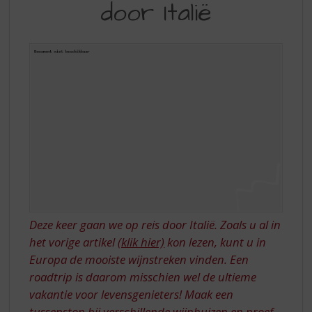
S
door Italië
ROADTRIP
p
DOOR
r
i
ITALIË
n
g
n
a
a
r
d
e
n
a
v
i
Deze keer gaan we op reis door Italië. Zoals u al in
g
het vorige artikel
(klik hier)
kon lezen, kunt u in
a
Europa de mooiste wijnstreken vinden. Een
t
roadtrip is daarom misschien wel de ultieme
i
vakantie voor levensgenieters! Maak een
e
tussenstop bij verschillende wijnhuizen en proef