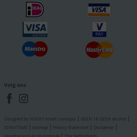
Volg ons
F
I
a
n
Designed by YOOKY smart concepts
GEEN 18 GEEN alcohol
c
s
IDIN/ITSME
sitemap
Privacy Statement
Disclaimer
Verantwoord alcoholgebruik
The Netherlands