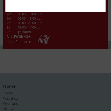
Ma
:
13.00 - 18.00 uur
Di
:
09.00 - 18.00 uur
Wo
:
09.00 - 18.00 uur
Do
:
09.00 - 18.00 uur
Vr
:
09.00 - 21.00 uur
Za
:
09.00 - 17.00 uur
Zo:
gesloten
NIEUWSBRIEF
Schrijf je hier in
Home
Home
Webshop
Over ons
Nieuws