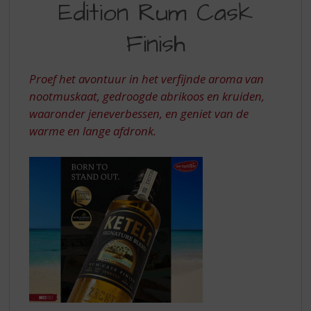
S
Edition Rum Cask
LIMITED
p
EDITION
r
Finish
i
RUM
n
CASK
g
Proef het avontuur in het verfijnde aroma van
n
FINISH
nootmuskaat, gedroogde abrikoos en kruiden,
a
waaronder jeneverbessen, en geniet van de
a
warme en lange afdronk.
r
d
e
n
a
v
i
g
a
t
i
e