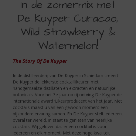
In de zomermix met
S
DE
p
r
De Kuyper Curacao,
ZOMERMIX
i
MET
n
Wild Strawberry &
g
DE
n
Watermelon!
KUYPER
a
a
CURACAO
r
The Story Of De Kuyper
WILD
d
e
STRAWBERRY
In de distilleerderij van De Kuyper in Schiedam creëert
n
WATERMELON
De Kuyper de lekkerste cocktaillikeuren met
a
handgemaakte distillaten en extracten en natuurlijke
v
botanicals. Voor het 3e jaar op rij ontving De Kuyper de
i
internationale award ‘Likeurproducent van het Jaar’. Met
g
cocktails maakt u van een gewoon moment een
a
bijzondere ervaring samen. En De Kuyper stelt iedereen,
t
overal ter wereld, in staat te genieten van heerlijke
i
cocktails. Wij geloven dat er een cocktail is voor
e
iedereen en elk moment. Met deze hoge kwaliteit