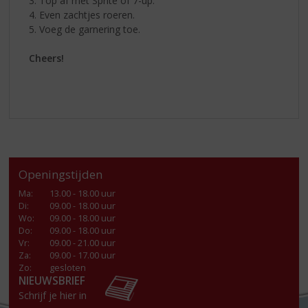
3. Top af met Sprite of 7-up.
4. Even zachtjes roeren.
5. Voeg de garnering toe.
Cheers!
Openingstijden
Ma
:
13.00 - 18.00 uur
Di
:
09.00 - 18.00 uur
Wo
:
09.00 - 18.00 uur
Do
:
09.00 - 18.00 uur
Vr
:
09.00 - 21.00 uur
Za
:
09.00 - 17.00 uur
Zo:
gesloten
NIEUWSBRIEF
Schrijf je hier in