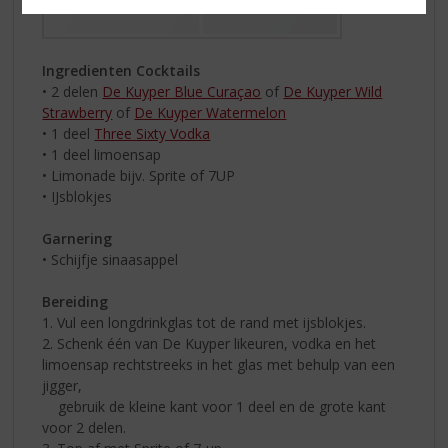
Ingredienten Cocktails
• 2 delen
De Kuyper Blue Curaçao
of
De Kuyper Wild
Strawberry
of
De Kuyper Watermelon
• 1 deel
Three Sixty Vodka
• 1 deel limoensap
• Limonade bijv. Sprite of 7UP
• IJsblokjes
Garnering
• Schijfje sinaasappel
Bereiding
1. Vul een longdrinkglas tot de rand met ijsblokjes.
2. Schenk één van De Kuyper likeuren, vodka en het
limoensap rechtstreeks in het glas met behulp van een
jigger,
gebruik de kleine kant voor 1 deel en de grote kant
voor 2 delen.