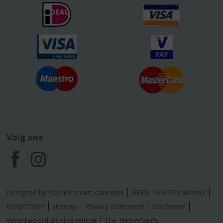
Volg ons
F
I
a
n
Designed by YOOKY smart concepts
GEEN 18 GEEN alcohol
c
s
IDIN/ITSME
sitemap
Privacy Statement
Disclaimer
Verantwoord alcoholgebruik
The Netherlands