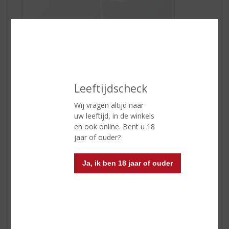
Watermelon Fizz
Watermeloen is zomer! De sprankelende watermeloen
cocktail is een 'Must Have To Try'. Deze populaire
Watermelon Fizz, is een heerlijk frisse zomerse cocktail
Leeftijdscheck
en wordt gemaakt met
Watermelon van De Kuyper
.
Genieten maar!
Wij vragen altijd naar
uw leeftijd, in de winkels
en ook online. Bent u 18
jaar of ouder?
Ja, ik ben 18 jaar of ouder