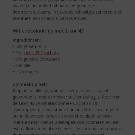
waarbij u het ieder half uur even goed moet
doorroeren. Daarna in ijskoude schaaltjes serveren met
eventueel een scheutje Baileys erover.
Wit chocolade-ijs met Licor 43
Ingrediënten:
• 500 gr vanille-ijs
• 2 el
Licor 43 Orochata
• 375 gr witte chocolade
• 2 el olie
• ijsvormpjes
Zo maakt u het:
Klop het vanille-ijs, wanneer het een beetje zacht
geworden is, met een mixer tot het luchtig is. Roer hier
de Licor 43 Orochata doorheen. Schep dit in
ijsvormpjes met een stokje erin en zet het minimaal 4
uur in de vriezer. Smelt de witte chocolade au bain-
marie en roer hier de 2 eetlepels olie doorheen en laat
even afkoelen. Haal de ijsjes uit de vormpjes en doop in
de gesmolten chocolade. Leg deze op een met