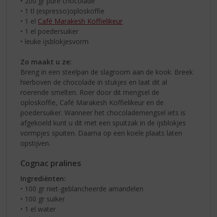
• 200 gr pure chocolade
• 1 tl (espresso)oploskoffie
• 1 el
Café Marakesh Koffielikeur
• 1 el poedersuiker
• leuke ijsblokjesvorm
Zo maakt u ze:
Breng in een steelpan de slagroom aan de kook. Breek
hierboven de chocolade in stukjes en laat dit al
roerende smelten. Roer door dit mengsel de
oploskoffie, Café Marakesh Koffielikeur en de
poedersuiker. Wanneer het chocolademengsel iets is
afgekoeld kunt u dit met een spuitzak in de ijsblokjes
vormpjes spuiten. Daarna op een koele plaats laten
opstijven.
Cognac pralines
Ingrediënten:
• 100 gr niet-geblancheerde amandelen
• 100 gr suiker
• 1 el water