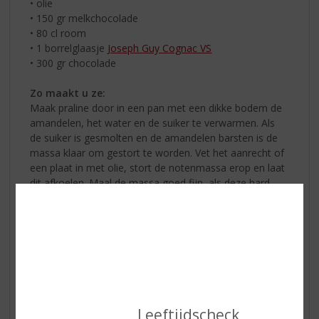
• olie
• 150 gr melkchocolade
• 80 cl room
• 1 borrelglaasje
Joseph Guy Cognac VS
• 300 gr chocolade
Zo maakt u ze:
Maak praline door in een pan met een dikke bodem de
amandelen, het water en de suiker te verwarmen. Als
de suiker is gesmolten en de amandelen barsten is de
massa klaar om gestort te worden. Vet het aanrecht of
een plaat in met olie, stort de notenmassa erop en laat
dit afkoelen. Maal de massa goed fijn, als deze hard
geworden is.
Verwarm 150 gr. chocolade en de room au bain-marie,
tot de chocolade is gesmolten. Voeg hier de praline aan
toe. Voeg voorzichtig de cognac aan het mengsel toe
en laat even afkoelen en opstijven. Met een spuitzak
kunt u er dan kleine bergjes van spuiten. Deze in de
koelkast weer laten afkoelen en er dan bolletjes van
draaien ter grootte van een knikker. Weer goed laten
Leeftijdscheck
koelen.