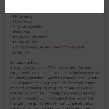
Cream
Ingrediënten:
• 180 gr suiker
• 550 ml water
• 50 gr cacaopoeder
• snufje zout
• 160 gr pure chocolade
• 1 tl vanillesuiker
• 2 borrelglaasjes
Baileys Strawberries & Cream
• ijsmachine
Zo maakt u het:
Breng in een grote pan 375 ml water, de suiker, het
cacaopoeder en het snufje zout aan de kook en roer dit
regelmatig goed door. Laat het 1 minuutje zacht koken.
Haal de pan van het vuur en roer de chocolade erdoor
tot het is gesmolten en voeg hier de vanillesuiker, de
rest van het water en 2 borrelglaasjes Baileys aan toe.
Zet dit minimaal 2 uur in de koelkast. Daarna kan het
mengsel in de ijsmachine. Wanneer u deze niet hebt,
dan moet het mengsel minimaal 4 uur in de vriezer,