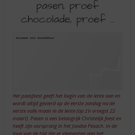
S
pasen, proef
LENTE,
p
PROEF
r
chocolade, proef …
i
PASEN,
n
PROEF
g
n
CHOCOLADE,
a
PROEF
a
r
…
d
e
n
a
v
Het paasfeest geeft het begin van de lente aan en
i
g
wordt altijd gevierd op de eerste zondag na de
a
eerste volle maan in de lente (op z’n vroegst 22
t
maart). Pasen is een belangrijk Christelijk feest en
i
heeft zijn oorsprong in het Joodse Pesach. In de
e
loop van de tijd zijn er elementen aan het