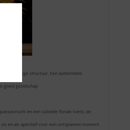
ereuze, sappige structuur. Een authentieke
f in goed gezelschap
passievrucht en een subtiele florale toets; de
ilde vis en als aperitief voor een ontspannen moment