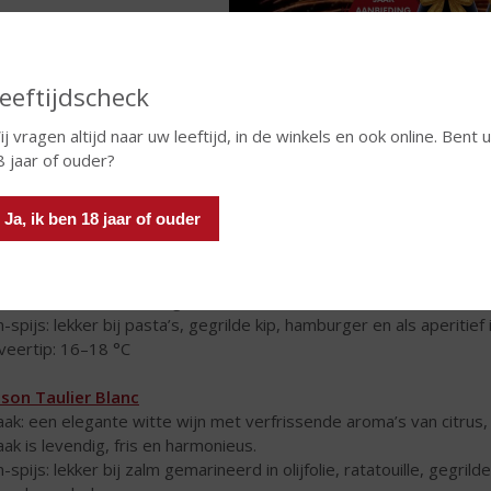
eeftijdscheck
j vragen altijd naar uw leeftijd, in de winkels en ook online. Bent u
8 jaar of ouder?
Ja, ik ben 18 jaar of ouder
son Taulier Rouge
ak: een explosie van rijp rood fruit, fijne kruidigheid en een gen
ressie van ons terroir: genereus
n-spijs: lekker bij pasta’s, gegrilde kip, hamburger en als aperitie
veertip: 16–18 °C
son Taulier Blanc
ak: een elegante witte wijn met verfrissende aroma’s van citrus, 
ak is levendig, fris en harmonieus.
n-spijs: lekker bij zalm gemarineerd in olijfolie, ratatouille, gegr