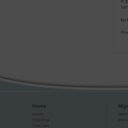
in 
Ser
En 
Pro
Home
Mijn
Home
Herro
Webshop
Inter
Over ons