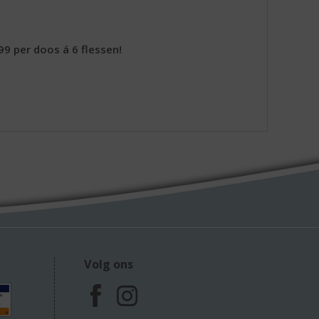
99 per doos á 6 flessen!
Volg ons
F
I