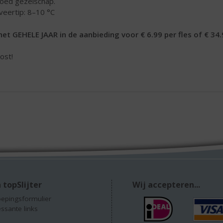
goed gezelschap.
veertip: 8–10 °C
het GEHELE JAAR in de aanbieding voor € 6.99 per fles of € 34.
ost!
 topSlijter
Wij accepteren...
epingsformulier
essante links