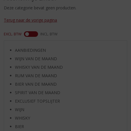
S
p
Deze categorie bevat geen producten.
r
i
Terug naar de vorige pagina
n
g
EXCL. BTW
INCL. BTW
n
a
a
AANBIEDINGEN
r
WIJN VAN DE MAAND
d
WHISKY VAN DE MAAND
e
n
RUM VAN DE MAAND
a
BIER VAN DE MAAND
v
SPIRIT VAN DE MAAND
i
g
EXCLUSIEF TOPSLIJTER
a
WIJN
t
i
WHISKY
e
BIER