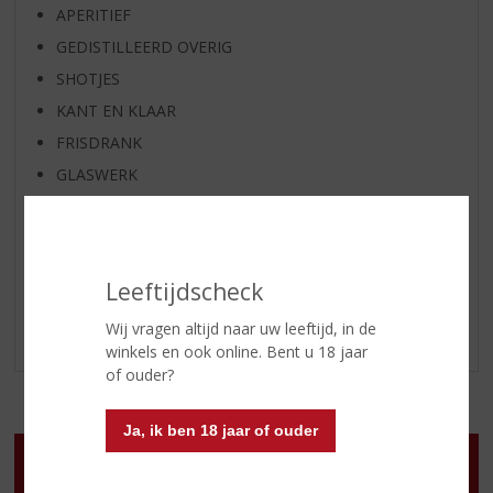
APERITIEF
GEDISTILLEERD OVERIG
SHOTJES
KANT EN KLAAR
FRISDRANK
GLASWERK
GESCHENKVERPAKKING
(RELATIE)GESCHENKEN
ALCOHOLVRIJE DRANKEN
Leeftijdscheck
VEGAN DRANKEN
Wij vragen altijd naar uw leeftijd, in de
LOKALE DRANKEN
winkels en ook online. Bent u 18 jaar
of ouder?
Ja, ik ben 18 jaar of ouder
Openingstijden
Ma
:
13.00 - 18.00 uur