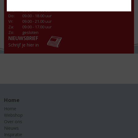
Di
:
09.00 - 18.00 uur
Wo
:
09.00 - 18.00 uur
Do
:
09.00 - 18.00 uur
Vr
:
09.00 - 21.00 uur
Za
:
09.00 - 17.00 uur
Zo:
gesloten
NIEUWSBRIEF
Schrijf je hier in
Home
Home
Webshop
Over ons
Nieuws
Inspiratie