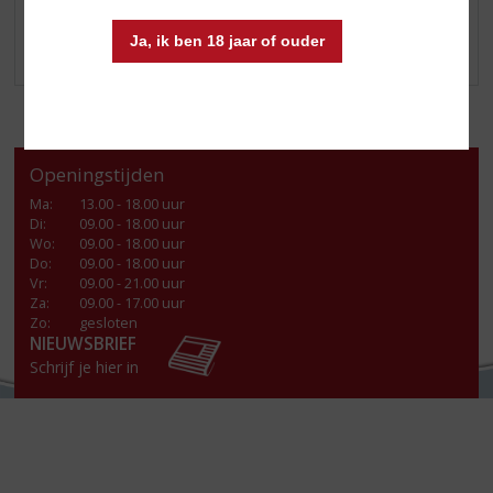
VEGAN DRANKEN
Ja, ik ben 18 jaar of ouder
LOKALE DRANKEN
Openingstijden
Ma
:
13.00 - 18.00 uur
Di
:
09.00 - 18.00 uur
Wo
:
09.00 - 18.00 uur
Do
:
09.00 - 18.00 uur
Vr
:
09.00 - 21.00 uur
Za
:
09.00 - 17.00 uur
Zo:
gesloten
NIEUWSBRIEF
Schrijf je hier in