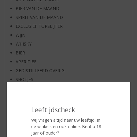
BIER VAN DE MAAND
SPIRIT VAN DE MAAND
EXCLUSIEF TOPSLIJTER
WIJN
WHISKY
BIER
APERITIEF
GEDISTILLEERD OVERIG
SHOTJES
KANT EN KLAAR
FRISDRANK
GLASWERK
Leeftijdscheck
GESCHENKVERPAKKING
Wij vragen altijd naar uw leeftijd, in
(RELATIE)GESCHENKEN
de winkels en ook online. Bent u 18
ALCOHOLVRIJE DRANKEN
jaar of ouder?