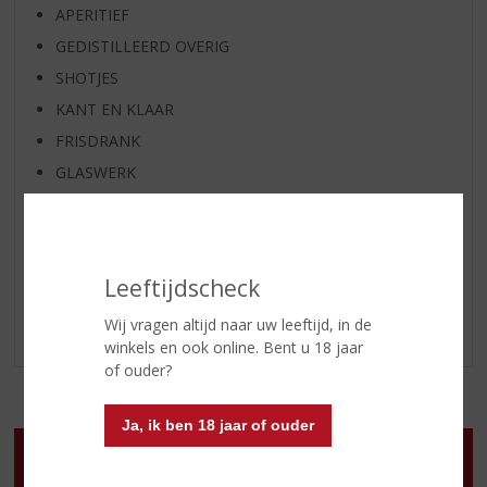
APERITIEF
GEDISTILLEERD OVERIG
SHOTJES
KANT EN KLAAR
FRISDRANK
GLASWERK
GESCHENKVERPAKKING
(RELATIE)GESCHENKEN
ALCOHOLVRIJE DRANKEN
Leeftijdscheck
VEGAN DRANKEN
Wij vragen altijd naar uw leeftijd, in de
LOKALE DRANKEN
winkels en ook online. Bent u 18 jaar
of ouder?
Ja, ik ben 18 jaar of ouder
Openingstijden
Ma
:
13.00 - 18.00 uur