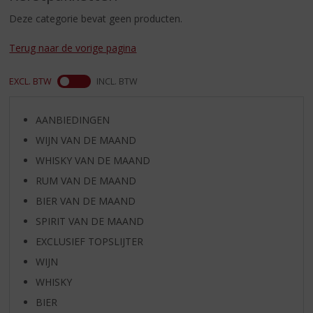
S
p
Deze categorie bevat geen producten.
r
i
Terug naar de vorige pagina
n
g
EXCL. BTW
INCL. BTW
n
a
a
AANBIEDINGEN
r
WIJN VAN DE MAAND
d
WHISKY VAN DE MAAND
e
n
RUM VAN DE MAAND
a
BIER VAN DE MAAND
v
SPIRIT VAN DE MAAND
i
g
EXCLUSIEF TOPSLIJTER
a
WIJN
t
i
WHISKY
e
BIER