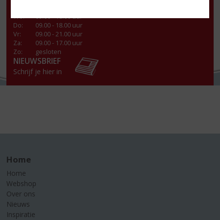
Di
:
09.00 - 18.00 uur
Wo
:
09.00 - 18.00 uur
Do
:
09.00 - 18.00 uur
Vr
:
09.00 - 21.00 uur
Za
:
09.00 - 17.00 uur
Zo:
gesloten
NIEUWSBRIEF
Schrijf je hier in
Home
Home
Webshop
Over ons
Nieuws
Inspiratie