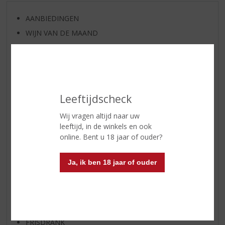
AANBIEDINGEN
WIJN VAN DE MAAND
WHISKY VAN DE MAAND
RUM VAN DE MAAND
BIER VAN DE MAAND
SPIRIT VAN DE MAAND
Leeftijdscheck
EXCLUSIEF TOPSLIJTER
Wij vragen altijd naar uw
WIJN
leeftijd, in de winkels en ook
WHISKY
online. Bent u 18 jaar of ouder?
BIER
Ja, ik ben 18 jaar of ouder
APERITIEF
GEDISTILLEERD OVERIG
SHOTJES
KANT EN KLAAR
FRISDRANK