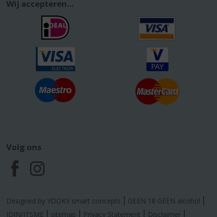
Wij accepteren...
Volg ons
F
I
a
n
Designed by YOOKY smart concepts
GEEN 18 GEEN alcohol
IDIN/ITSME
sitemap
Privacy Statement
Disclaimer