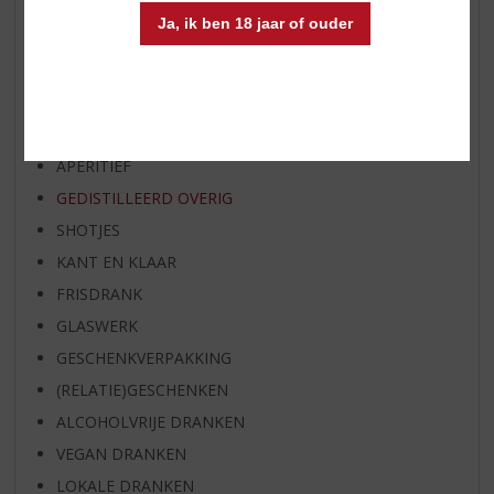
SPIRIT VAN DE MAAND
Ja, ik ben 18 jaar of ouder
EXCLUSIEF TOPSLIJTER
WIJN
WHISKY
BIER
APERITIEF
GEDISTILLEERD OVERIG
SHOTJES
KANT EN KLAAR
FRISDRANK
GLASWERK
GESCHENKVERPAKKING
(RELATIE)GESCHENKEN
ALCOHOLVRIJE DRANKEN
VEGAN DRANKEN
LOKALE DRANKEN