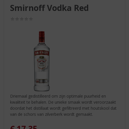
S
Smirnoff Vodka Red
p
r
(0,0
i
/
n
5)
g
n
a
a
r
d
e
n
a
v
i
Driemaal gedistilleerd om zijn optimale puurheid en
g
kwaliteit te behalen. De unieke smaak wordt veroorzaakt
a
doordat het distillaat wordt gefiltreerd met houtskool dat
t
van de schors van zilverberk wordt gemaakt.
i
e
€
17,35