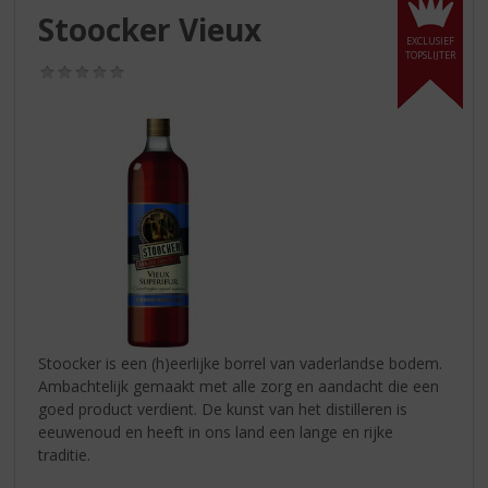
S
Stoocker Vieux
p
EXCLUSIEF
r
TOPSLIJTER
(0,0
i
/
n
5)
g
n
a
a
r
d
e
n
a
v
i
Stoocker is een (h)eerlijke borrel van vaderlandse bodem.
g
Ambachtelijk gemaakt met alle zorg en aandacht die een
a
goed product verdient. De kunst van het distilleren is
t
eeuwenoud en heeft in ons land een lange en rijke
i
traditie.
e