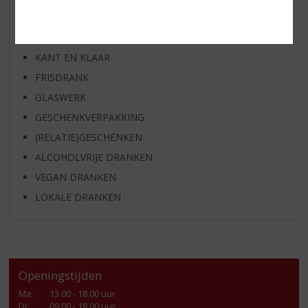
GEDISTILLEERD OVERIG
SHOTJES
KANT EN KLAAR
FRISDRANK
GLASWERK
GESCHENKVERPAKKING
(RELATIE)GESCHENKEN
ALCOHOLVRIJE DRANKEN
VEGAN DRANKEN
LOKALE DRANKEN
Openingstijden
Ma
:
13.00 - 18.00 uur
Di
:
09.00 - 18.00 uur