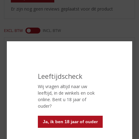
Er zijn nog geen reviews geplaatst voor dit product
EXCL. BTW
INCL. BTW
AANBIEDINGEN
WIJN VAN DE MAAND
WHISKY VAN DE MAAND
Leeftijdscheck
RUM VAN DE MAAND
BIER VAN DE MAAND
Wij vragen altijd naar uw
SPIRIT VAN DE MAAND
leeftijd, in de winkels en ook
online. Bent u 18 jaar of
EXCLUSIEF TOPSLIJTER
ouder?
WIJN
WHISKY
Ja, ik ben 18 jaar of ouder
BIER
APERITIEF