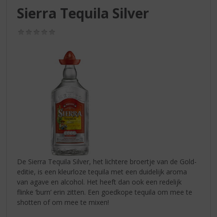
S
Sierra Tequila Silver
p
r
(0,0
i
/
n
5)
g
n
a
a
r
d
e
n
a
v
i
De Sierra Tequila Silver, het lichtere broertje van de Gold-
g
editie, is een kleurloze tequila met een duidelijk aroma
a
van agave en alcohol. Het heeft dan ook een redelijk
t
flinke ‘burn’ erin zitten. Een goedkope tequila om mee te
i
shotten of om mee te mixen!
e