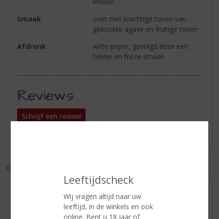
limoen
Smaak
zoet met krachtige tonen van
gekookte agave en fruitige tonen
Afdronk
witte peper, gevolgd door een
helder en frisse smaak
Reviews
Schrijf een review
Er zijn nog geen reviews geplaatst voor dit product
EXCL. BTW
INCL. BTW
Leeftijdscheck
AANBIEDINGEN
Wij vragen altijd naar uw
leeftijd, in de winkels en ook
WIJN VAN DE MAAND
online. Bent u 18 jaar of