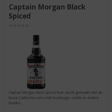
S
Captain Morgan Black
p
r
Spiced
i
n
(0,0
g
/
n
5)
a
a
r
d
e
n
a
v
i
g
a
Captain Morgan black Spiced Rum wordt gemaakt met de
t
beste Caribische rums met kruidnagel, vanille en andere
i
kruiden.
e