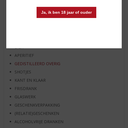
BIER VAN DE MAAND
Ja, ik ben 18 jaar of ouder
SPIRIT VAN DE MAAND
EXCLUSIEF TOPSLIJTER
WIJN
WHISKY
BIER
APERITIEF
GEDISTILLEERD OVERIG
SHOTJES
KANT EN KLAAR
FRISDRANK
GLASWERK
GESCHENKVERPAKKING
(RELATIE)GESCHENKEN
ALCOHOLVRIJE DRANKEN