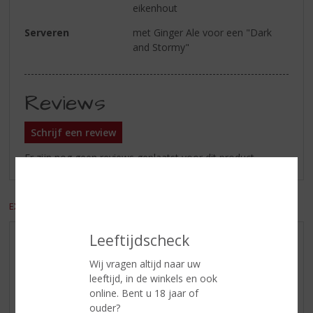
eikenhout
Serveren
met Ginger Ale voor een "Dark
and Stormy"
Reviews
Schrijf een review
Er zijn nog geen reviews geplaatst voor dit product
EXCL. BTW
INCL. BTW
Leeftijdscheck
AANBIEDINGEN
Wij vragen altijd naar uw
WIJN VAN DE MAAND
leeftijd, in de winkels en ook
WHISKY VAN DE MAAND
online. Bent u 18 jaar of
RUM VAN DE MAAND
ouder?