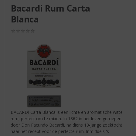
S
Bacardi Rum Carta
p
r
Blanca
i
n
(0,0
g
/
n
5)
a
a
r
d
e
n
a
v
i
g
a
BACARDÍ Carta Blanca is een lichte en aromatische witte
t
rum, perfect om te mixen. In 1862 in het leven geroepen
i
door Don Facundo Bacardí, na diens 10-jarige zoektocht
e
naar het recept voor de perfecte rum. Inmiddels 's