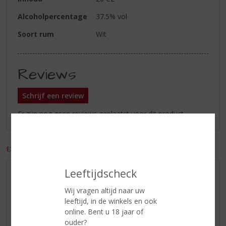
Alcoholpercentage
37.5% vol
Soort rum
Wit
Reviews
Schrijf een review
Er zijn nog geen reviews geplaatst voor dit product
EXCL. BTW
INCL. BTW
Leeftijdscheck
AANBIEDINGEN
Wij vragen altijd naar uw
WIJN VAN DE MAAND
leeftijd, in de winkels en ook
WHISKY VAN DE MAAND
online. Bent u 18 jaar of
RUM VAN DE MAAND
ouder?