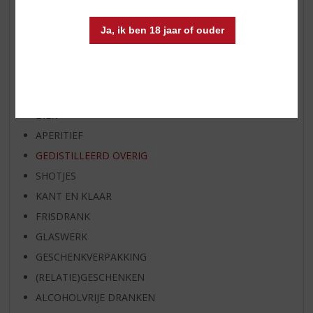
BIER VAN DE MAAND
Ja, ik ben 18 jaar of ouder
SPIRIT VAN DE MAAND
EXCLUSIEF TOPSLIJTER
WIJN
WHISKY
BIER
APERITIEF
GEDISTILLEERD OVERIG
SHOTJES
KANT EN KLAAR
FRISDRANK
GLASWERK
GESCHENKVERPAKKING
(RELATIE)GESCHENKEN
ALCOHOLVRIJE DRANKEN