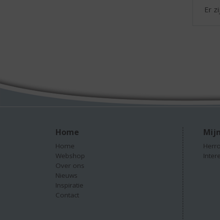
Er z
Home
Mijn
Home
Herro
Webshop
Inter
Over ons
Nieuws
Inspiratie
Contact