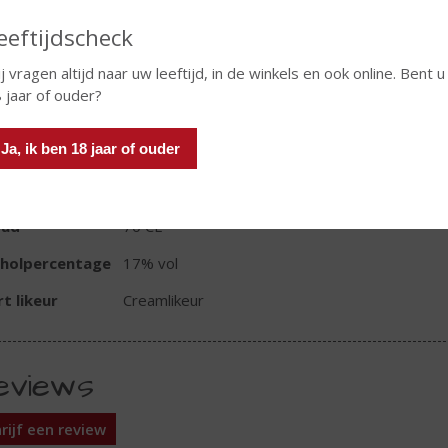
eeftijdscheck
j vragen altijd naar uw leeftijd, in de winkels en ook online. Bent u
 jaar of ouder?
TIKETINFORMATIE
Ja, ik ben 18 jaar of ouder
d van Herkomst
Ierland
oud
70 CL
oholpercentage
17% vol
t likeur
Creamlikeur
eviews
rijf een review