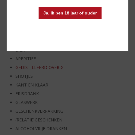
BIER VAN DE MAAND
Ja, ik ben 18 jaar of ouder
SPIRIT VAN DE MAAND
EXCLUSIEF TOPSLIJTER
WIJN
WHISKY
BIER
APERITIEF
GEDISTILLEERD OVERIG
SHOTJES
KANT EN KLAAR
FRISDRANK
GLASWERK
GESCHENKVERPAKKING
(RELATIE)GESCHENKEN
ALCOHOLVRIJE DRANKEN