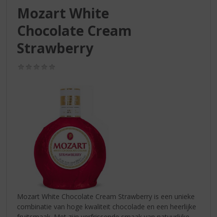
S
Mozart White
p
r
Chocolate Cream
i
n
Strawberry
g
n
(0,0
a
/
5)
a
r
d
e
n
a
v
i
g
a
t
i
Mozart White Chocolate Cream Strawberry is een unieke
e
combinatie van hoge kwaliteit chocolade en een heerlijke
fruitsmaak. Met zijn verfrissende smaak van natuurlijke