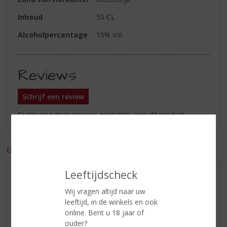
Inhoud
50 CL
Alcoholpercentage
15% vol
Reviews
Schrijf een review
Er zijn nog geen reviews geplaatst voor dit product
EXCL. BTW
INCL. BTW
Leeftijdscheck
AANBIEDINGEN
Wij vragen altijd naar uw
WIJN VAN DE MAAND
leeftijd, in de winkels en ook
WHISKY VAN DE MAAND
online. Bent u 18 jaar of
RUM VAN DE MAAND
ouder?