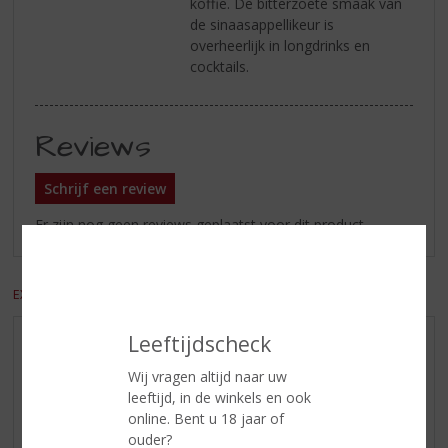
koffie. De bitterzoete smaak van
de sinaasappellikeur is
overheerlijk in longdrinks en
cocktails.
Reviews
Schrijf een review
Er zijn nog geen reviews geplaatst voor dit product
EXCL. BTW
INCL. BTW
Leeftijdscheck
AANBIEDINGEN
Wij vragen altijd naar uw
WIJN VAN DE MAAND
leeftijd, in de winkels en ook
WHISKY VAN DE MAAND
online. Bent u 18 jaar of
RUM VAN DE MAAND
ouder?