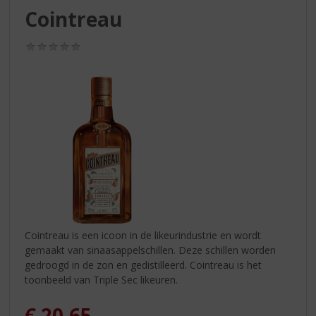
S
Cointreau
p
r
(0,0
i
/
n
5)
g
n
a
a
r
d
e
n
a
v
i
Cointreau is een icoon in de likeurindustrie en wordt
g
gemaakt van sinaasappelschillen. Deze schillen worden
a
gedroogd in de zon en gedistilleerd. Cointreau is het
t
toonbeeld van Triple Sec likeuren.
i
e
€
20,65