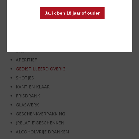
BIER VAN DE MAAND
Ja, ik ben 18 jaar of ouder
SPIRIT VAN DE MAAND
EXCLUSIEF TOPSLIJTER
WIJN
WHISKY
BIER
APERITIEF
GEDISTILLEERD OVERIG
SHOTJES
KANT EN KLAAR
FRISDRANK
GLASWERK
GESCHENKVERPAKKING
(RELATIE)GESCHENKEN
ALCOHOLVRIJE DRANKEN