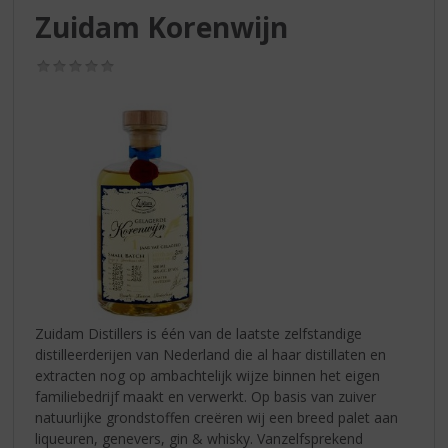
S
Zuidam Korenwijn
p
r
(0,0
i
/
n
5)
g
n
a
a
r
d
e
n
a
v
i
Zuidam Distillers is één van de laatste zelfstandige
g
distilleerderijen van Nederland die al haar distillaten en
a
extracten nog op ambachtelijk wijze binnen het eigen
t
familiebedrijf maakt en verwerkt. Op basis van zuiver
i
natuurlijke grondstoffen creëren wij een breed palet aan
e
liqueuren, genevers, gin & whisky. Vanzelfsprekend