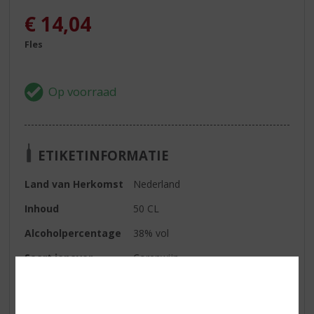
€
14,04
Fles
ETIKETINFORMATIE
Land van Herkomst
Nederland
Inhoud
50 CL
Alcoholpercentage
38% vol
Soort jenever
Corenwijn