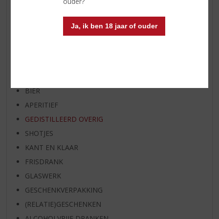
ouder?
RUM VAN DE MAAND
BIER VAN DE MAAND
Ja, ik ben 18 jaar of ouder
SPIRIT VAN DE MAAND
EXCLUSIEF TOPSLIJTER
WIJN
WHISKY
BIER
APERITIEF
GEDISTILLEERD OVERIG
SHOTJES
KANT EN KLAAR
FRISDRANK
GLASWERK
GESCHENKVERPAKKING
(RELATIE)GESCHENKEN
ALCOHOLVRIJE DRANKEN