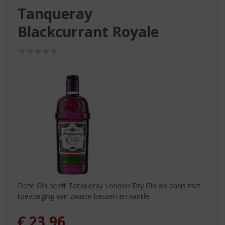
S
Tanqueray
p
r
Blackcurrant Royale
i
n
(0,0
g
/
n
5)
a
a
r
d
e
n
a
v
i
g
a
Deze Gin heeft Tanqueray London Dry Gin als basis met
t
toevoeging van zwarte bessen en vanille.
i
e
€
23,96