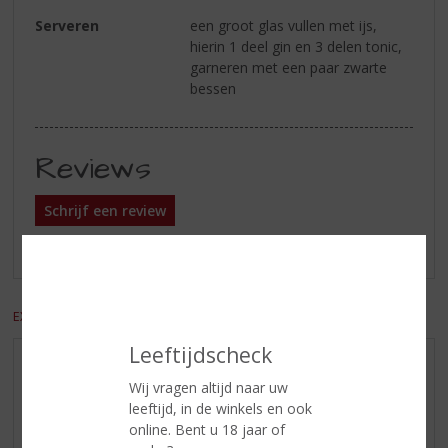
Serveren
een groot glas vullen met ijs,
hierin 1 deel gin en 3 delen tonic,
garneren met een paar zwarte
bessen
Reviews
Schrijf een review
Er zijn nog geen reviews geplaatst voor dit product
EXCL. BTW
INCL. BTW
Leeftijdscheck
AANBIEDINGEN
Wij vragen altijd naar uw
WIJN VAN DE MAAND
leeftijd, in de winkels en ook
online. Bent u 18 jaar of
WHISKY VAN DE MAAND