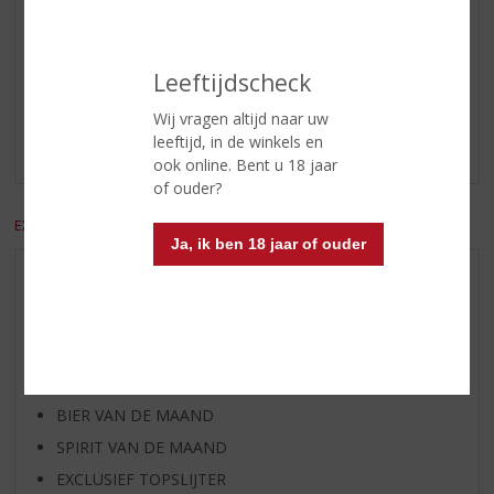
Reviews
Leeftijdscheck
Schrijf een review
Wij vragen altijd naar uw
leeftijd, in de winkels en
Er zijn nog geen reviews geplaatst voor dit product
ook online. Bent u 18 jaar
of ouder?
EXCL. BTW
INCL. BTW
Ja, ik ben 18 jaar of ouder
AANBIEDINGEN
WIJN VAN DE MAAND
WHISKY VAN DE MAAND
RUM VAN DE MAAND
BIER VAN DE MAAND
SPIRIT VAN DE MAAND
EXCLUSIEF TOPSLIJTER