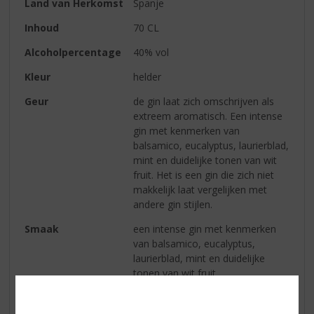
Land van Herkomst
Spanje
Inhoud
70 CL
Alcoholpercentage
40% vol
Kleur
helder
Geur
de gin laat zich omschrijven als
extreem aromatisch. Een intense
gin met kenmerken van
balsamico, eucalyptus, laurierblad,
mint en duidelijke tonen van wit
fruit. Het is een gin die zich niet
makkelijk laat vergelijken met
andere gin stijlen.
Smaak
een intense gin met kenmerken
van balsamico, eucalyptus,
laurierblad, mint en duidelijke
tonen van wit fruit
Afdronk
de afdronk is lang