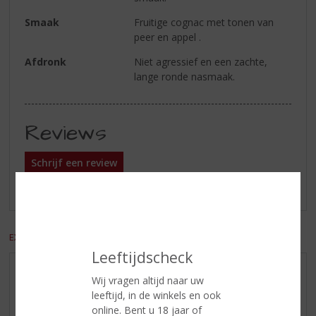
Smaak
Fruitige cognac met tonen van
peer en appel .
Afdronk
Niet agressief en een zachte,
lange ronde nasmaak.
Reviews
Schrijf een review
Er zijn nog geen reviews geplaatst voor dit product
EXCL. BTW
INCL. BTW
Leeftijdscheck
AANBIEDINGEN
Wij vragen altijd naar uw
leeftijd, in de winkels en ook
WIJN VAN DE MAAND
online. Bent u 18 jaar of