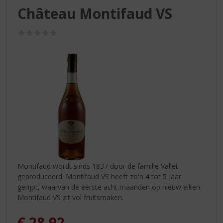
S
Château Montifaud VS
p
r
(0,0
i
/
n
5)
g
n
a
a
r
d
e
n
a
v
i
Montifaud wordt sinds 1837 door de familie Vallet
g
geproduceerd. Montifaud VS heeft zo'n 4 tot 5 jaar
a
gerijpt, waarvan de eerste acht maanden op nieuw eiken.
t
Montifaud VS zit vol fruitsmaken.
i
e
€
28,92