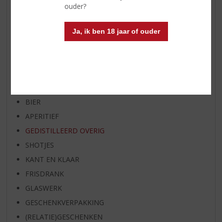
WHISKY VAN DE MAAND
ouder?
RUM VAN DE MAAND
BIER VAN DE MAAND
Ja, ik ben 18 jaar of ouder
SPIRIT VAN DE MAAND
EXCLUSIEF TOPSLIJTER
WIJN
WHISKY
BIER
APERITIEF
GEDISTILLEERD OVERIG
SHOTJES
KANT EN KLAAR
FRISDRANK
GLASWERK
GESCHENKVERPAKKING
(RELATIE)GESCHENKEN