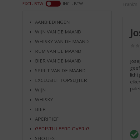
d
WEB
EXCL. BTW
INCL. BTW
Frank's
S
p
r
AANBIEDINGEN
i
Jo
WIJN VAN DE MAAND
n
WHISKY VAN DE MAAND
g
n
RUM VAN DE MAAND
a
BIER VAN DE MAAND
Jose
a
geef
r
SPIRIT VAN DE MAAND
lich
d
EXCLUSIEF TOPSLIJTER
eike
e
pale
WIJN
n
a
WHISKY
v
BIER
i
g
APERITIEF
a
GEDISTILLEERD OVERIG
t
SHOTJES
i