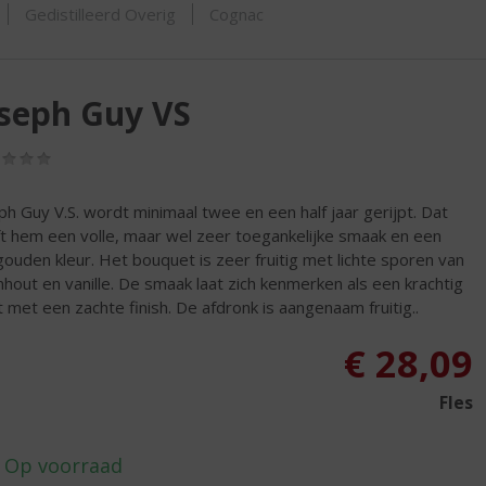
SHOP
Gedistilleerd Overig
Cognac
seph Guy VS
(0,0
/
5)
ph Guy V.S. wordt minimaal twee en een half jaar gerijpt. Dat
t hem een volle, maar wel zeer toegankelijke smaak en een
tgouden kleur. Het bouquet is zeer fruitig met lichte sporen van
nhout en vanille. De smaak laat zich kenmerken als een krachtig
t met een zachte finish. De afdronk is aangenaam fruitig..
€
28,09
Fles