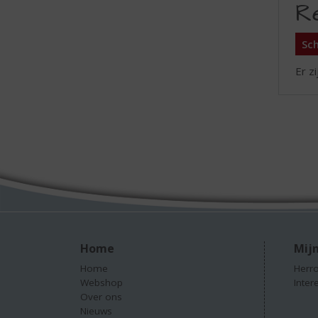
R
Sch
Er z
Home
Mijn
Home
Herro
Webshop
Inter
Over ons
Nieuws