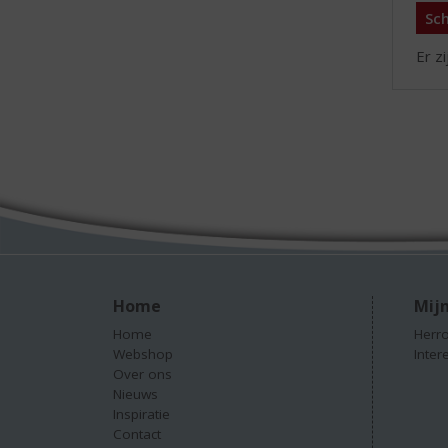
Sch
Er z
Home
Mijn
Home
Herro
Webshop
Inter
Over ons
Nieuws
Inspiratie
Contact