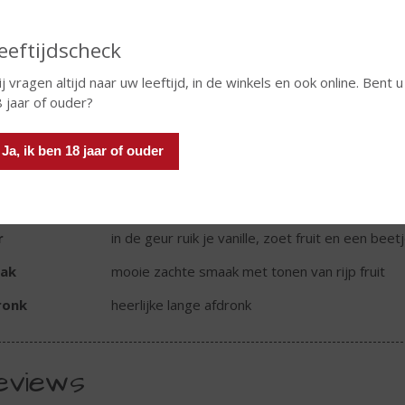
TIKETINFORMATIE
eeftijdscheck
d van Herkomst
Frankrijk
j vragen altijd naar uw leeftijd, in de winkels en ook online. Bent u
 jaar of ouder?
oud
70 CL
oholpercentage
40% vol
Ja, ik ben 18 jaar of ouder
rt cognac
Cognac VS
r
goudgeel
r
in de geur ruik je vanille, zoet fruit en een beet
ak
mooie zachte smaak met tonen van rijp fruit
ronk
heerlijke lange afdronk
eviews