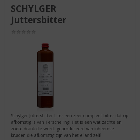
S
SCHYLGER
p
r
Juttersbitter
i
n
(0,0
g
/
n
5)
a
a
r
d
e
n
a
v
i
g
a
Schylger Juttersbitter Liter een zeer compleet bitter dat op
t
afkomstig is van Terschelling! Het is een wat zachte en
i
zoete drank die wordt geproduceerd van inheemse
e
kruiden die afkomstig zijn van het eiland zelf!