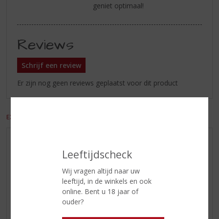
geniet optimaal!
Reviews
Schrijf een review
Er zijn nog geen reviews geplaatst voor dit product
EXCL. BTW
INCL. BTW
AANBIEDINGEN
Leeftijdscheck
WIJN VAN DE MAAND
Wij vragen altijd naar uw
WHISKY VAN DE MAAND
leeftijd, in de winkels en ook
RUM VAN DE MAAND
online. Bent u 18 jaar of
BIER VAN DE MAAND
ouder?
SPIRIT VAN DE MAAND