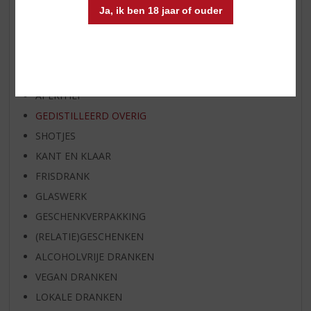
Ja, ik ben 18 jaar of ouder
EXCLUSIEF TOPSLIJTER
WIJN
WHISKY
BIER
APERITIEF
GEDISTILLEERD OVERIG
SHOTJES
KANT EN KLAAR
FRISDRANK
GLASWERK
GESCHENKVERPAKKING
(RELATIE)GESCHENKEN
ALCOHOLVRIJE DRANKEN
VEGAN DRANKEN
LOKALE DRANKEN