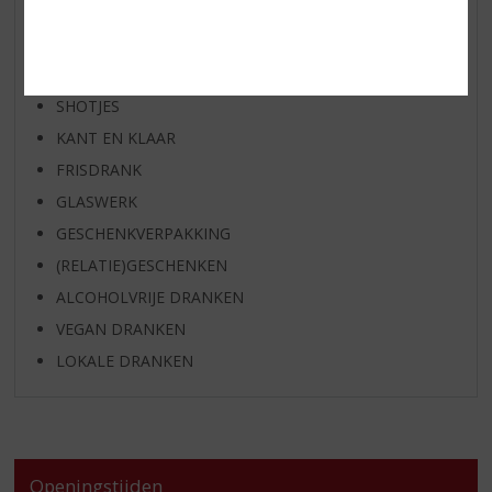
BIER
APERITIEF
GEDISTILLEERD OVERIG
SHOTJES
KANT EN KLAAR
FRISDRANK
GLASWERK
GESCHENKVERPAKKING
(RELATIE)GESCHENKEN
ALCOHOLVRIJE DRANKEN
VEGAN DRANKEN
LOKALE DRANKEN
Openingstijden