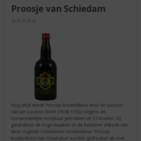
S
Proosje van Schiedam
p
r
(0,0
i
/
n
5)
g
n
a
a
r
d
e
n
a
v
i
Nog altijd wordt Proosje kruidenlikeur door de nazaten
g
van Jan Lucasse Nolet (1638-1702) volgens de
a
oorspronkelijke receptuur getrokken uit 37 kruiden. Zij
t
garanderen de hoge kwaliteit en de heilzame afdronk van
i
deze originele Schiedamse kruidenlikeur. Proosje
e
kruidenlikeur kan zowel puur worden gedronken als met