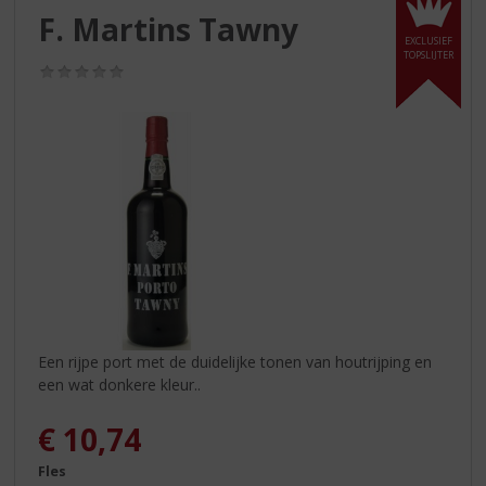
S
F. Martins Tawny
p
EXCLUSIEF
r
TOPSLIJTER
(0,0
i
/
n
5)
g
n
a
a
r
d
e
n
a
v
i
Een rijpe port met de duidelijke tonen van houtrijping en
g
een wat donkere kleur..
a
t
€
10,74
i
e
Fles