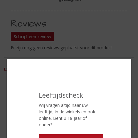
Reviews
Schrijf een review
Er zijn nog geen reviews geplaatst voor dit product
EXCL. BTW
INCL. BTW
AANBIEDINGEN
Leeftijdscheck
WIJN VAN DE MAAND
WHISKY VAN DE MAAND
Wij vragen altijd naar uw
leeftijd, in de winkels en ook
RUM VAN DE MAAND
online. Bent u 18 jaar of
BIER VAN DE MAAND
ouder?
SPIRIT VAN DE MAAND