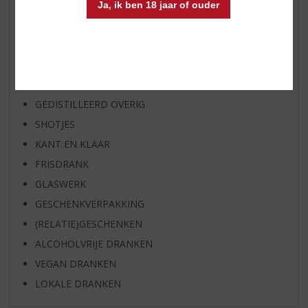
EXCLUSIEF TOPSLIJTER
Ja, ik ben 18 jaar of ouder
WIJN
WHISKY
BIER
APERITIEF
GEDISTILLEERD OVERIG
SHOTJES
KANT EN KLAAR
FRISDRANK
GLASWERK
GESCHENKVERPAKKING
(RELATIE)GESCHENKEN
ALCOHOLVRIJE DRANKEN
VEGAN DRANKEN
LOKALE DRANKEN