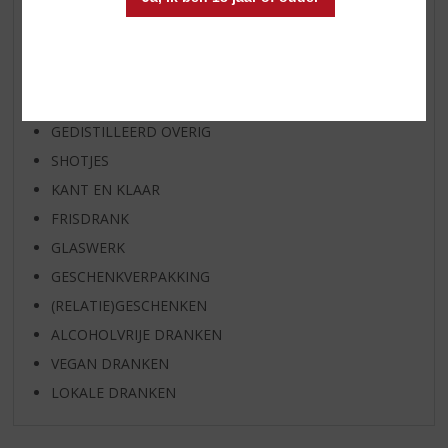
WIJN
WHISKY
BIER
APERITIEF
GEDISTILLEERD OVERIG
SHOTJES
KANT EN KLAAR
FRISDRANK
GLASWERK
GESCHENKVERPAKKING
(RELATIE)GESCHENKEN
ALCOHOLVRIJE DRANKEN
VEGAN DRANKEN
LOKALE DRANKEN