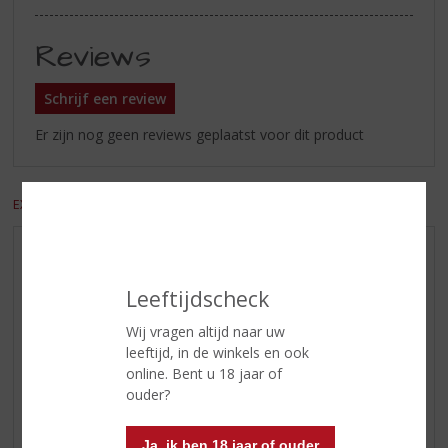
Reviews
Schrijf een review
Er zijn nog geen reviews geplaatst voor dit product
EXCL. BTW
INCL. BTW
AANBIEDINGEN
WIJN VAN DE MAAND
Leeftijdscheck
WHISKY VAN DE MAAND
Wij vragen altijd naar uw
RUM VAN DE MAAND
leeftijd, in de winkels en ook
online. Bent u 18 jaar of
BIER VAN DE MAAND
ouder?
SPIRIT VAN DE MAAND
EXCLUSIEF TOPSLIJTER
Ja, ik ben 18 jaar of ouder