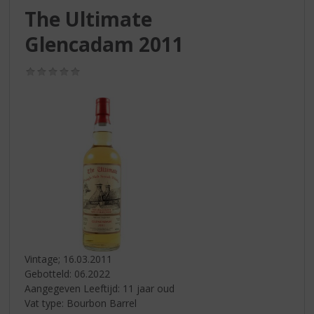
S
The Ultimate
p
r
Glencadam 2011
i
n
(0,0
g
/
n
5)
a
a
r
d
e
n
a
v
i
g
a
Vintage; 16.03.2011
t
Gebotteld: 06.2022
i
Aangegeven Leeftijd: 11 jaar oud
e
Vat type: Bourbon Barrel