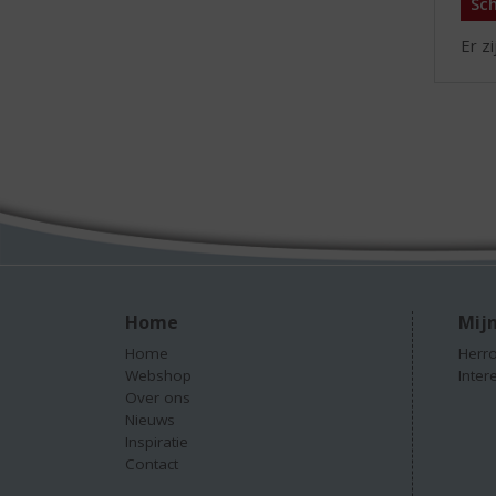
Sch
Er z
Home
Mijn
Home
Herro
Webshop
Inter
Over ons
Nieuws
Inspiratie
Contact