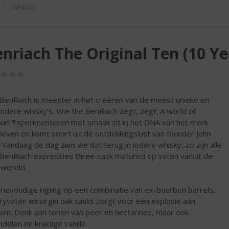
SHOP
Whisky
nriach The Original Ten (10 Ye
(0,0
/
5)
BenRiach is meester in het creëren van de meest unieke en
ondere whisky’s. Wie the BenRiach zegt, zegt: A world of
our! Experimenteren met smaak zit in het DNA van het merk
even en komt voort uit de ontdekkingslust van founder John
. Vandaag de dag zien we dat terug in iedere whisky, zo zijn alle
BenRiach expressies three-cask matured op vaten vanuit de
 wereld.
rievoudige rijping op een combinatie van ex-bourbon barrels,
ryvaten en virgin oak casks zorgt voor een explosie aan
en. Denk aan tonen van peer en nectarines, maar ook
delen en kruidige vanille.