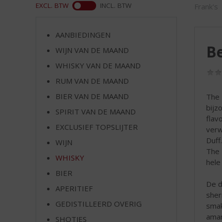
d
WEB
EXCL. BTW
INCL. BTW
Frank's
S
p
r
AANBIEDINGEN
i
Be
WIJN VAN DE MAAND
n
WHISKY VAN DE MAAND
g
n
RUM VAN DE MAAND
a
BIER VAN DE MAAND
The 
a
bijz
r
SPIRIT VAN DE MAAND
flav
d
EXCLUSIEF TOPSLIJTER
verw
e
Duff
WIJN
n
The 
a
WHISKY
hele
v
BIER
i
De d
g
APERITIEF
sher
a
GEDISTILLEERD OVERIG
smak
t
aman
SHOTJES
i