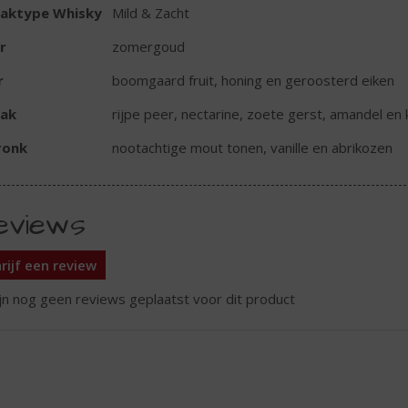
aktype Whisky
Mild & Zacht
r
zomergoud
r
boomgaard fruit, honing en geroosterd eiken
ak
rijpe peer, nectarine, zoete gerst, amandel en k
ronk
nootachtige mout tonen, vanille en abrikozen
eviews
rijf een review
ijn nog geen reviews geplaatst voor dit product