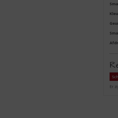
Sma
Kleu
Geu
Sma
Afd
R
Sch
Er z