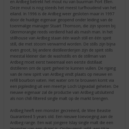
en Ardbeg betrekt het mout nu van buurman Port Ellen.
Deze mout is nog steeds het meest turfhoudend van het
eiland. In 1996 is de Ardbeg weer gesloten maar in 1997
door de huidige eigenaar geopend onder leiding van de
toenmalige manager Stuart Thomson, die zijn sporen bij
Glenmorangie reeds verdiend had als mash man. In het
stillhouse van Ardbeg staan één wash still en één spirit
still, die met stoom verwarmd worden. De stills zijn bijna
even groot, bij andere distilleerderijen zijn de spirit stills
meestal kleiner dan de washstills en de stillman van
Ardbeg moet eerst tweemaal een eerste distillaat
distilleren om de spirit geheel te kunnen vullen. De rijping
van de new spirit van Ardbeg vindt plaats op nieuwe en
refill bourbon vaten. Het water om te brouwen komt via
een pijpleiding uit een meertje Loch Uigeadail geheten. De
nieuwe eigenaar zal de productie van Ardbeg uitsluitend
als non chill-filtered single malt op de markt brengen.
Ardbeg heeft een monster gecreëerd, de Wee Beastie
Guaranteed 5 years old. Een nieuwe toevoeging aan de
Ardbeg range. Een wat jongere Islay single malt die een
‘monster van een dram’ is. Ondeugend, wild, een tikje