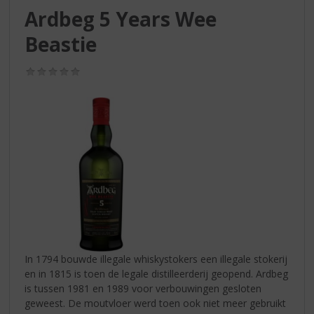
S
Ardbeg 5 Years Wee
p
r
Beastie
i
n
(0,0
g
/
n
5)
a
a
r
d
e
n
a
v
i
g
a
In 1794 bouwde illegale whiskystokers een illegale stokerij
t
en in 1815 is toen de legale distilleerderij geopend. Ardbeg
i
is tussen 1981 en 1989 voor verbouwingen gesloten
e
geweest. De moutvloer werd toen ook niet meer gebruikt