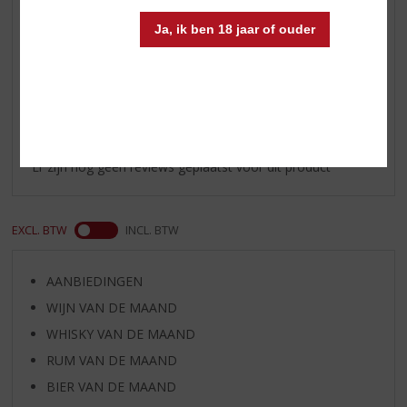
van cacao, fudge en hartige
vleeswaren.
Ja, ik ben 18 jaar of ouder
Reviews
Schrijf een review
Er zijn nog geen reviews geplaatst voor dit product
EXCL. BTW
INCL. BTW
AANBIEDINGEN
WIJN VAN DE MAAND
WHISKY VAN DE MAAND
RUM VAN DE MAAND
BIER VAN DE MAAND