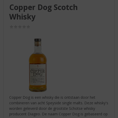
S
Copper Dog Scotch
p
r
Whisky
i
n
(0,0
g
/
n
5)
a
a
r
d
e
n
a
v
i
g
a
Copper Dog is een whisky die is ontstaan door het
t
combineren van acht Speyside single malts. Deze whisky's
i
worden geleverd door de grootste Schotse whisky
e
producent Diageo. De naam Copper Dog is gebaseerd op