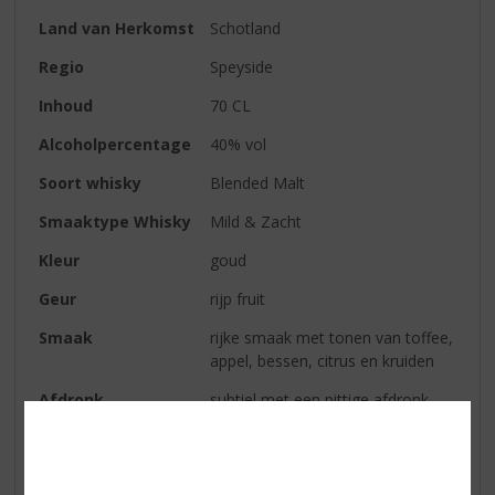
Land van Herkomst
Schotland
Regio
Speyside
Inhoud
70 CL
Alcoholpercentage
40% vol
Soort whisky
Blended Malt
Smaaktype Whisky
Mild & Zacht
Kleur
goud
Geur
rijp fruit
Smaak
rijke smaak met tonen van toffee,
appel, bessen, citrus en kruiden
Afdronk
subtiel met een pittige afdronk.
Reviews